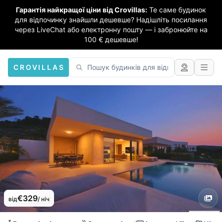
Гарантія найкращої ціни від Crovillas:
Те саме будинок
для відпочинку знайшли дешевше? Надішліть посилання
через LiveChat або електронну пошту — і забронюйте на
100 € дешевше!
CROVILLAS
€329
від
/ ніч