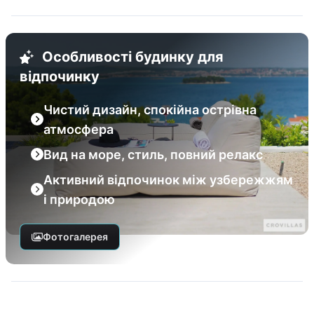
Особливості будинку для
відпочинку
Чистий дизайн, спокійна острівна
атмосфера
Вид на море, стиль, повний релакс
Активний відпочинок між узбережжям
і природою
Фотогалерея