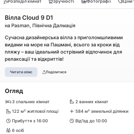
Розподіл кімнат
Зручності
Фотографії
Ціни
Вілла Cloud 9 D1
на Pasman, Північна Далмація
Сучасна дизайнерська вілла з приголомшливими
видами на море на Пашмані, всього за кроки від
пляжу – ваш ідеальний острівний відпочинок для
релаксації та відкриттів!
Читати опис
Поділитися
Огляд
3 спальних кімнат
2 ванних кімнат
122 м² житлової площі
584 м² земельної ділянки
Прибуття з 16:00
Від'їзд до 10:00
6 осіб