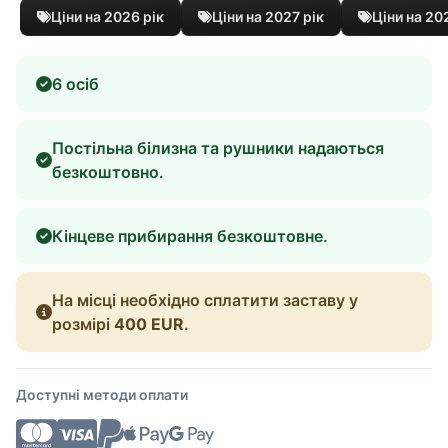
Ціни на 2026 рік
Ціни на 2027 рік
Ціни на 20
6 осіб
Постільна білизна та рушники надаються
безкоштовно.
Кінцеве прибирання безкоштовне.
На місці необхідно сплатити заставу у
розмірі
400 EUR
.
Доступні методи оплати