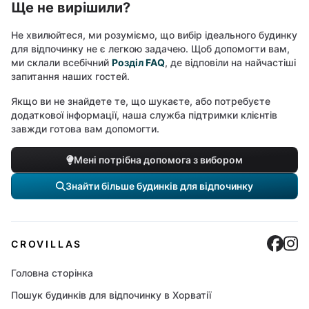
Ще не вирішили?
Не хвилюйтеся, ми розуміємо, що вибір ідеального будинку
для відпочинку не є легкою задачею. Щоб допомогти вам,
ми склали всебічний
Розділ FAQ
, де відповіли на найчастіші
запитання наших гостей.
Якщо ви не знайдете те, що шукаєте, або потребуєте
додаткової інформації, наша служба підтримки клієнтів
завжди готова вам допомогти.
Мені потрібна допомога з вибором
Знайти більше будинків для відпочинку
Cro
C
CROVILLAS
Головна сторінка
Пошук будинків для відпочинку в Хорватії