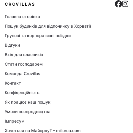
Cro
C
CROVILLAS
Головна сторінка
Пошук будинків для відпочинку в Хорватії
Групові та корпоративні поїздки
Відгуки
Вхід для власників
Стати господарем
Команда Crovillas
Контакт
Конфіденційність
Як працює наш пошук
Умови посередництва
Імпресум
Хочеться на Майорку? – millorca.com