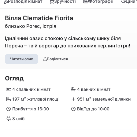
Розподіл кімнат
Зручності
Фотографії
Ціни
Вілла Clematide Fiorita
близько Porec, Істрія
Ідилічний оазис спокою у сільському шику біля
Пореча – твій воротар до прихованих перлин Істрії!
Читати опис
Поділитися
Огляд
4 спальних кімнат
4 ванних кімнат
197 м² житлової площі
951 м² земельної ділянки
Прибуття з 16:00
Від'їзд до 10:00
8 осіб