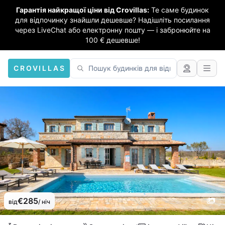
Гарантія найкращої ціни від Crovillas:
Те саме будинок
для відпочинку знайшли дешевше? Надішліть посилання
через LiveChat або електронну пошту — і забронюйте на
100 € дешевше!
CROVILLAS
€285
від
/ ніч