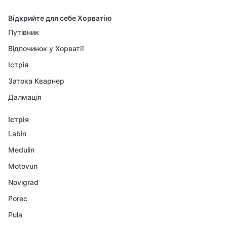
Відкрийте для себе Хорватію
Путівник
Відпочинок у Хорватії
Істрія
Затока Кварнер
Далмація
Істрія
Labin
Medulin
Motovun
Novigrad
Porec
Pula