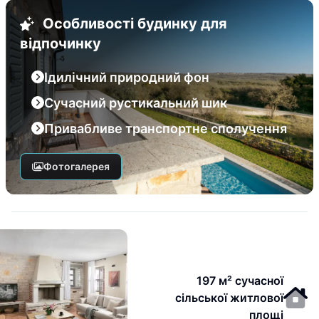
Особливості будинку для
відпочинку
Ідилічний природний фон
Сучасний рустикальний шик
Привабливе транспортне сполучення
Фотогалерея
197 м² сучасної
сільської житлової
площі