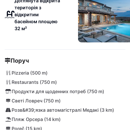
Доглянута відкрита
територія з
відкритим
басейном площею
32 м²
Поруч
Pizzeria (500 m)
Restaurants (750 m)
Продукти для щоденних потреб (750 m)
Светі Ловреч (750 m)
Розв&#39;язка автомагістралі Медакі (3 km)
Пляж Орсера (14 km)
Poreč (15 km)