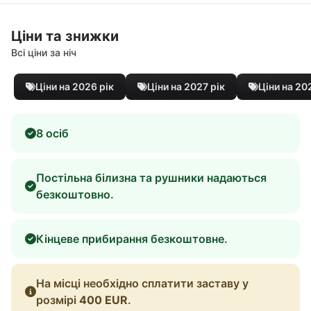
Ціни та знижки
Всі ціни за ніч
Ціни на 2026 рік
Ціни на 2027 рік
Ціни на 20
8 осіб
Постільна білизна та рушники надаються
безкоштовно.
Кінцеве прибирання безкоштовне.
На місці необхідно сплатити заставу у
розмірі
400 EUR
.