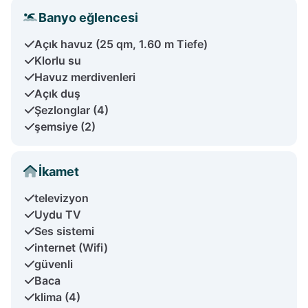
Banyo eğlencesi
Açık havuz (25 qm, 1.60 m Tiefe)
Klorlu su
Havuz merdivenleri
Açık duş
Şezlonglar (4)
şemsiye (2)
İkamet
televizyon
Uydu TV
Ses sistemi
internet (Wifi)
güvenli
Baca
klima (4)