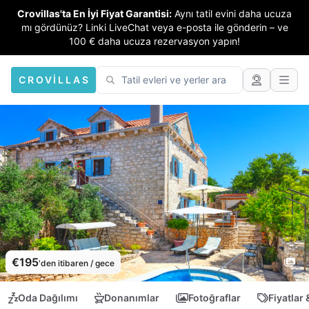
Crovillas'ta En İyi Fiyat Garantisi:
Aynı tatil evini daha ucuza
mı gördünüz? Linki LiveChat veya e-posta ile gönderin – ve
100 € daha ucuza rezervasyon yapın!
CROVILLAS
€195
'den itibaren / gece
Oda Dağılımı
Donanımlar
Fotoğraflar
Fiyatlar 