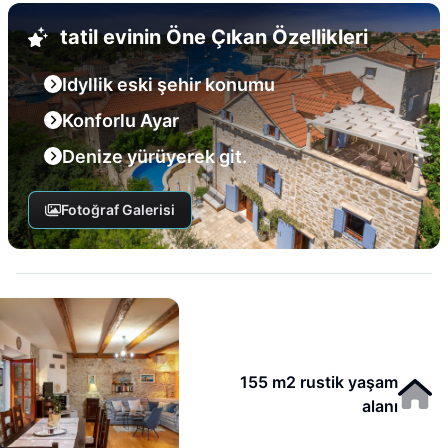
tatil evinin Öne Çıkan Özellikleri
Idyllik eski şehir konumu
Konforlu Ayar
Denize yürüyerek git.
Fotoğraf Galerisi
155 m2 rustik yaşam
alanı