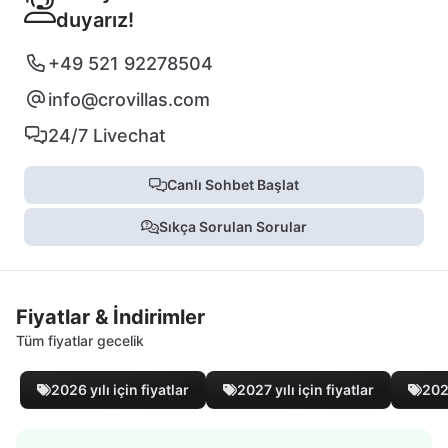
duyarız!
+49 521 92278504
info@crovillas.com
24/7 Livechat
Canlı Sohbet Başlat
Sıkça Sorulan Sorular
Fiyatlar & İndirimler
Tüm fiyatlar gecelik
2026 yılı için fiyatlar
2027 yılı için fiyatlar
2028