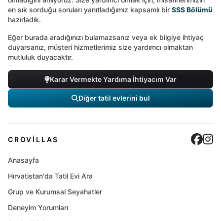
en sık sorduğu soruları yanıtladığımız kapsamlı bir
SSS Bölümü
hazırladık.
Eğer burada aradığınızı bulamazsanız veya ek bilgiye ihtiyaç
duyarsanız, müşteri hizmetlerimiz size yardımcı olmaktan
mutluluk duyacaktır.
Karar Vermekte Yardıma İhtiyacım Var
Diğer tatil evlerini bul
Cro
C
CROVILLAS
Anasayfa
Hırvatistan'da Tatil Evi Ara
Grup ve Kurumsal Seyahatler
Deneyim Yorumları