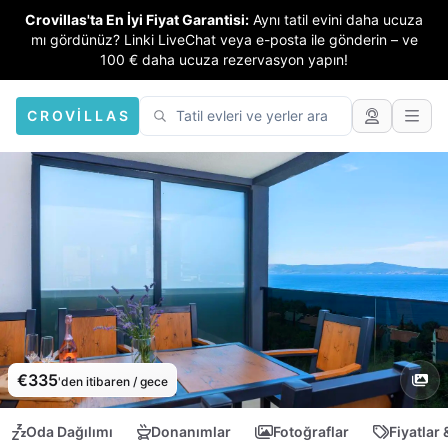
Crovillas'ta En İyi Fiyat Garantisi:
Aynı tatil evini daha ucuza
mı gördünüz? Linki LiveChat veya e-posta ile gönderin – ve
100 € daha ucuza rezervasyon yapın!
CROVILLAS
€335
'den itibaren / gece
Oda Dağılımı
Donanımlar
Fotoğraflar
Fiyatlar 