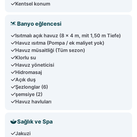
Kentsel konum
Banyo eğlencesi
Isıtmalı açık havuz (8 x 4 m, mit 1,50 m Tiefe)
Havuz ısıtma (Pompa / ek maliyet yok)
Havuz müsaitliği (Tüm sezon)
Klorlu su
Havuz yöneticisi
Hidromasaj
Açık duş
Şezlonglar (6)
şemsiye (2)
Havuz havluları
Sağlık ve Spa
Jakuzi