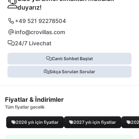
duyarız!
+49 521 92278504
info@crovillas.com
24/7 Livechat
Canlı Sohbet Başlat
Sıkça Sorulan Sorular
Fiyatlar & İndirimler
Tüm fiyatlar gecelik
2026 yılı için fiyatlar
2027 yılı için fiyatlar
2028