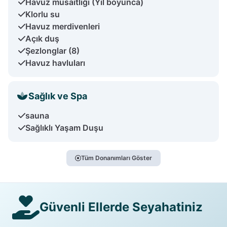
Havuz müsaitliği (Yıl boyunca)
Klorlu su
Havuz merdivenleri
Açık duş
Şezlonglar (8)
Havuz havluları
Sağlık ve Spa
sauna
Sağlıklı Yaşam Duşu
Tüm Donanımları Göster
Güvenli Ellerde Seyahatiniz