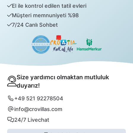
El ile kontrol edilen tatil evleri
Müşteri memnuniyeti %98
7/24 Canlı Sohbet
Size yardımcı olmaktan mutluluk
duyarız!
+49 521 92278504
info@crovillas.com
24/7 Livechat