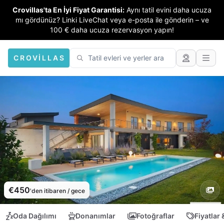
Crovillas'ta En İyi Fiyat Garantisi:
Aynı tatil evini daha ucuza
mı gördünüz? Linki LiveChat veya e-posta ile gönderin – ve
100 € daha ucuza rezervasyon yapın!
CROVILLAS
€450
'den itibaren / gece
Oda Dağılımı
Donanımlar
Fotoğraflar
Fiyatlar 