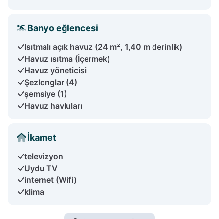
Banyo eğlencesi
Isıtmalı açık havuz (24 m², 1,40 m derinlik)
Havuz ısıtma (İçermek)
Havuz yöneticisi
Şezlonglar (4)
şemsiye (1)
Havuz havluları
İkamet
televizyon
Uydu TV
internet (Wifi)
klima