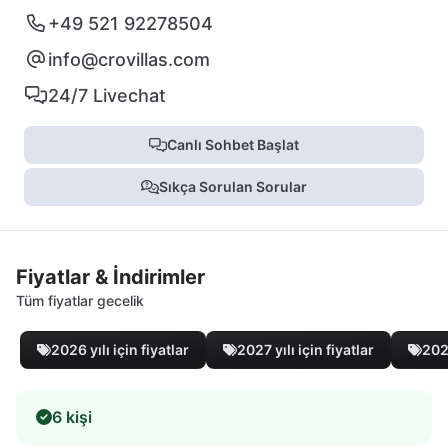
+49 521 92278504
info@crovillas.com
24/7 Livechat
Canlı Sohbet Başlat
Sıkça Sorulan Sorular
Fiyatlar & İndirimler
Tüm fiyatlar gecelik
2026 yılı için fiyatlar
2027 yılı için fiyatlar
2028
6 kişi