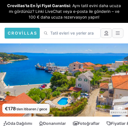
Crovillas'ta En İyi Fiyat Garantisi:
Aynı tatil evini daha ucuza
mı gördünüz? Linki LiveChat veya e-posta ile gönderin – ve
100 € daha ucuza rezervasyon yapın!
CROVILLAS
€178
'den itibaren / gece
Oda Dağılımı
Donanımlar
Fotoğraflar
Fiyatlar 