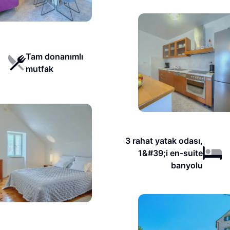
Tam donanımlı
mutfak
3 rahat yatak odası,
1&#39;i en-suite
banyolu