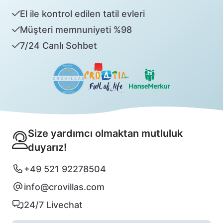
El ile kontrol edilen tatil evleri
Müşteri memnuniyeti %98
7/24 Canlı Sohbet
Size yardımcı olmaktan mutluluk
duyarız!
+49 521 92278504
info@crovillas.com
24/7 Livechat