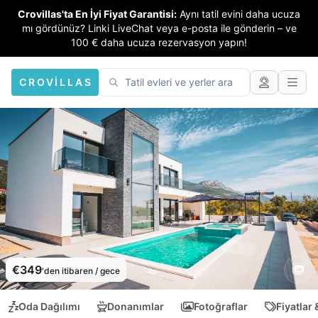
Crovillas'ta En İyi Fiyat Garantisi:
Aynı tatil evini daha ucuza
mı gördünüz? Linki LiveChat veya e-posta ile gönderin – ve
100 € daha ucuza rezervasyon yapın!
CROVILLAS
€349
'den itibaren / gece
Oda Dağılımı
Donanımlar
Fotoğraflar
Fiyatlar 