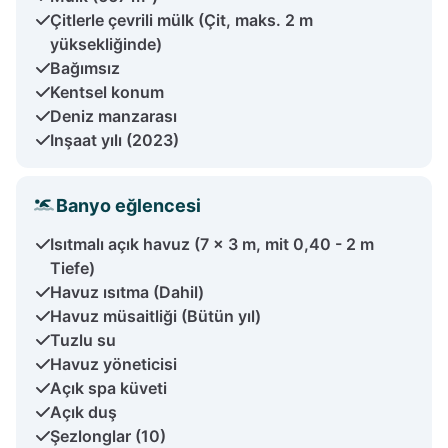
Çitlerle çevrili mülk (Çit, maks. 2 m
yüksekliğinde)
Bağımsız
Kentsel konum
Deniz manzarası
Inşaat yılı (2023)
Banyo eğlencesi
Isıtmalı açık havuz (7 x 3 m, mit 0,40 - 2 m
Tiefe)
Havuz ısıtma (Dahil)
Havuz müsaitliği (Bütün yıl)
Tuzlu su
Havuz yöneticisi
Açık spa küveti
Açık duş
Şezlonglar (10)