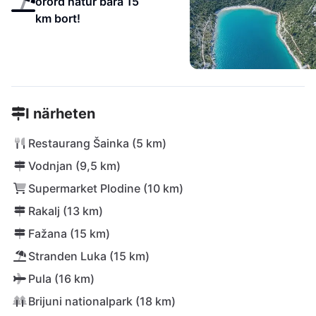
orörd natur bara 15
km bort!
I närheten
Restaurang Šainka (5 km)
Vodnjan (9,5 km)
Supermarket Plodine (10 km)
Rakalj (13 km)
Fažana (15 km)
Stranden Luka (15 km)
Pula (16 km)
Brijuni nationalpark (18 km)