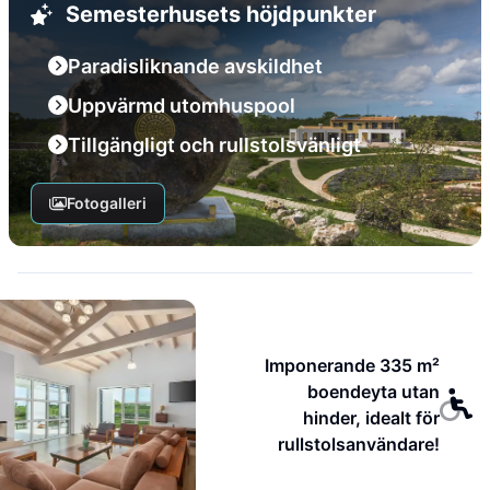
Semesterhusets höjdpunkter
Paradisliknande avskildhet
Uppvärmd utomhuspool
Tillgängligt och rullstolsvänligt
Fotogalleri
Imponerande 335 m²
boendeyta utan
hinder, idealt för
rullstolsanvändare!