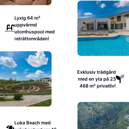
Lyxig 64 m²
uppvärmd
utomhuspool med
reträttområden!
Exklusiv trädgård
med en yta på 23
468 m² privatliv!
Luka Beach med