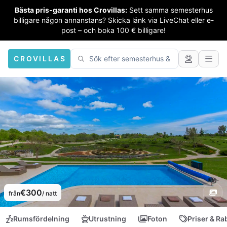
Bästa pris-garanti hos Crovillas:
Sett samma semesterhus
billigare någon annanstans? Skicka länk via LiveChat eller e-
post – och boka 100 € billigare!
CROVILLAS
€300
från
/ natt
Rumsfördelning
Utrustning
Foton
Priser & Ra