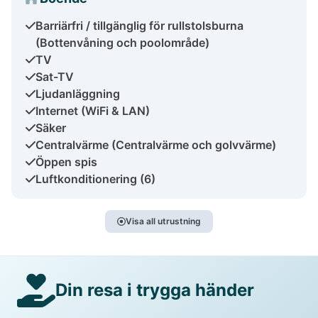
Barriärfri / tillgänglig för rullstolsburna
(Bottenvåning och poolområde)
TV
Sat-TV
Ljudanläggning
Internet (WiFi & LAN)
Säker
Centralvärme (Centralvärme och golvvärme)
Öppen spis
Luftkonditionering (6)
Visa all utrustning
Din resa i trygga händer