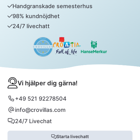
Handgranskade semesterhus
98% kundnöjdhet
24/7 livechatt
Vi hjälper dig gärna!
+49 521 92278504
info@crovillas.com
24/7 Livechat
Starta livechatt