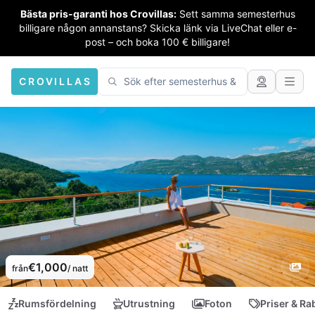
Bästa pris-garanti hos Crovillas:
Sett samma semesterhus
billigare någon annanstans? Skicka länk via LiveChat eller e-
post – och boka 100 € billigare!
CROVILLAS
€1,000
från
/ natt
Rumsfördelning
Utrustning
Foton
Priser & Ra