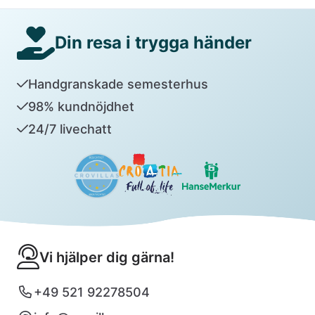
Din resa i trygga händer
Handgranskade semesterhus
98% kundnöjdhet
24/7 livechatt
Vi hjälper dig gärna!
+49 521 92278504