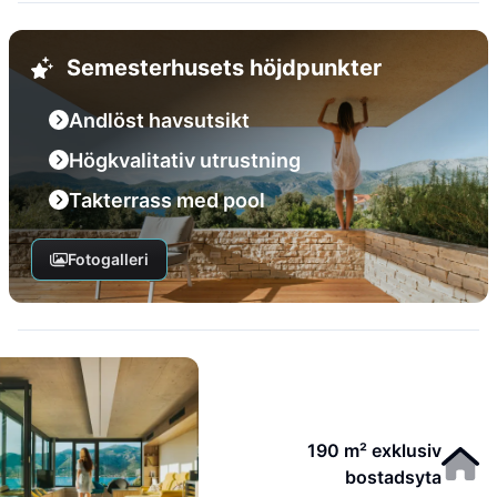
Semesterhusets höjdpunkter
Andlöst havsutsikt
Högkvalitativ utrustning
Takterrass med pool
Fotogalleri
190 m² exklusiv
bostadsyta