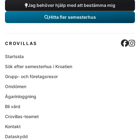
Jag behöver hjälp med att bestämma mig
Hitta fler semesterhus
Cro
C
CROVILLAS
Startsida
Sök efter semesterhus i Kroatien
Grupp- och företagsresor
Omdömen
Ägarinloggning
Bli värd
Crovillas-teamet
Kontakt
Dataskydd