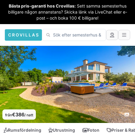
Bästa pris-garanti hos Crovillas:
Sett samma semesterhus
billigare någon annanstans? Skicka länk via LiveChat eller e-
post – och boka 100 € billigare!
CROVILLAS
€386
från
/ natt
Rumsfördelning
Utrustning
Foton
Priser & Ra