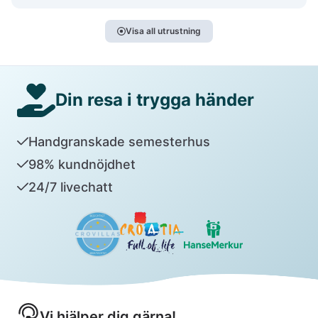
Visa all utrustning
Din resa i trygga händer
Handgranskade semesterhus
98% kundnöjdhet
24/7 livechatt
Vi hjälper dig gärna!