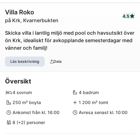
Villa Roko
4.5
på Krk, Kvarnerbukten
Skicka villa i lantlig miljö med pool och havsutsikt över
ön Krk, idealiskt för avkopplande semesterdagar med
vänner och familj!
Läs beskrivning
Dela
Översikt
4 sovrum
4 badrum
250 m² boyta
1 200 m² tomt
Ankomst från kl. 16:00
Avresa senast kl. 10:00
8 (+2) personer