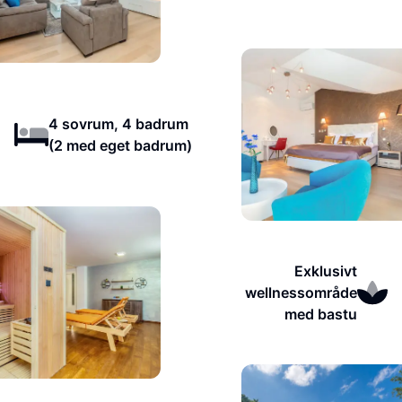
4 sovrum, 4 badrum
(2 med eget badrum)
Exklusivt
wellnessområde
med bastu