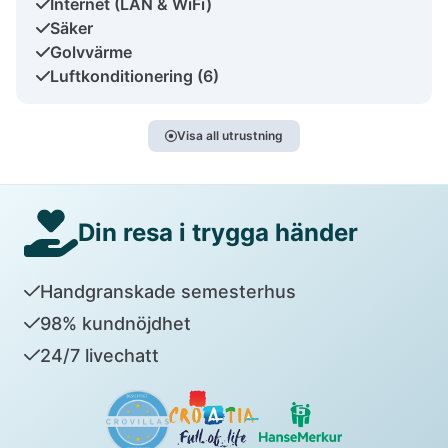
Internet (LAN & WiFi)
Säker
Golvvärme
Luftkonditionering (6)
Visa all utrustning
Din resa i trygga händer
Handgranskade semesterhus
98% kundnöjdhet
24/7 livechatt