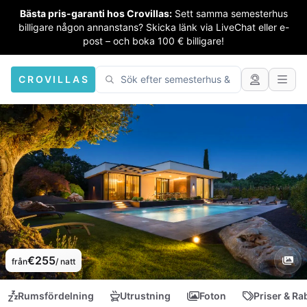
Bästa pris-garanti hos Crovillas:
Sett samma semesterhus
billigare någon annanstans? Skicka länk via LiveChat eller e-
post – och boka 100 € billigare!
CROVILLAS
€255
från
/ natt
Rumsfördelning
Utrustning
Foton
Priser & Ra