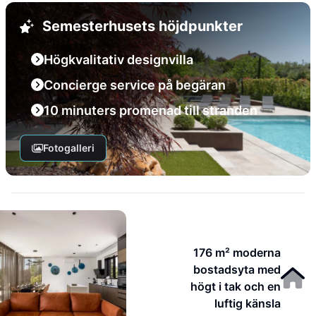
Semesterhusets höjdpunkter
Högkvalitativ designvilla
Concierge service på begäran
10 minuters promenad till stranden
Fotogalleri
176 m² moderna
bostadsyta med
högt i tak och en
luftig känsla