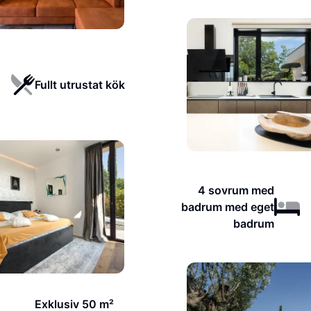
Fullt utrustat kök
4 sovrum med
badrum med eget
badrum
Exklusiv 50 m²