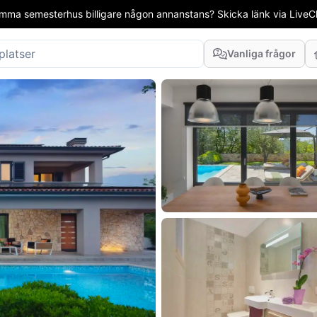
mma semesterhus billigare någon annanstans? Skicka länk via LiveCha
Vanliga frågor