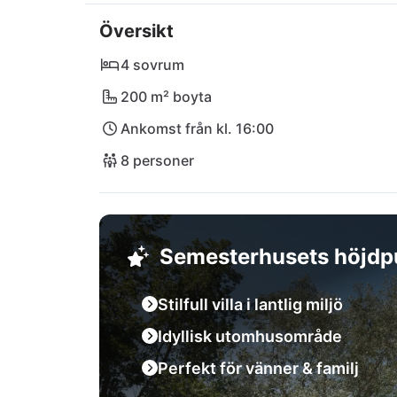
ligger bara 10 minuters bilresa från er luxuös
Översikt
kvart med bil.
4 sovrum
200 m² boyta
Ankomst från kl. 16:00
8 personer
Semesterhusets höjdp
Stilfull villa i lantlig miljö
Idyllisk utomhusområde
Perfekt för vänner & familj