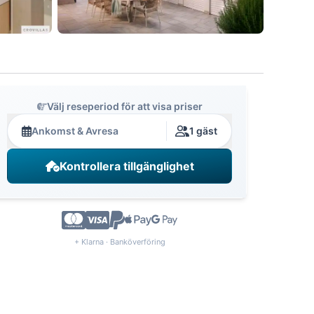
Välj reseperiod för att visa priser
Ankomst & Avresa
1 gäst
Kontrollera tillgänglighet
+ Klarna · Banköverföring