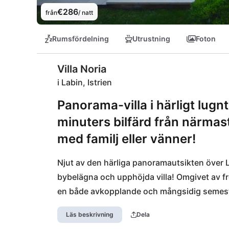
€286
från
/ natt
Rumsfördelning
Utrustning
Foton
Villa Noria
i Labin, Istrien
Panorama-villa i härligt lugn
minuters bilfärd från närmas
med familj eller vänner!
Njut av den härliga panoramautsikten över 
bybelägna och upphöjda villa! Omgivet av fro
en både avkopplande och mångsidig semester
utflykter till olika platser i centrala Istrien 
Läs beskrivning
Dela
den lilla staden restauranger, barer och sto