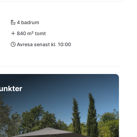
a villa. Till stranden i Rabac tar det ungefär en 
4 badrum
840 m² tomt
Avresa senast kl. 10:00
unkter