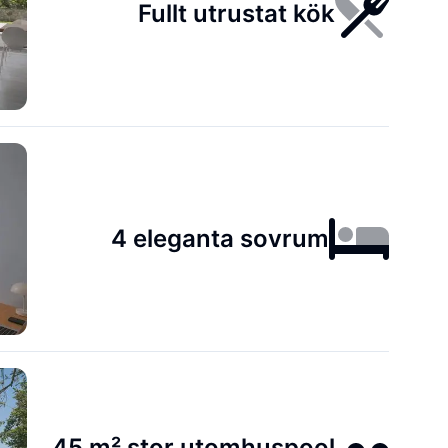
Fullt utrustat kök
4 eleganta sovrum
45 m² stor utomhuspool