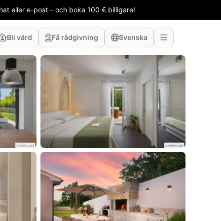
t eller e-post – och boka 100 € billigare!
Bli värd
Få rådgivning
Svenska