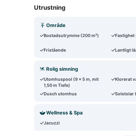
Utrustning
Område
Bostadsutrymme (200 m²)
Fastighet
Fristående
Lantligt l
Rolig simning
Utomhuspool (9 x 5 m, mit
Klorerat v
1,50 m Tiefe)
Dusch utomhus
Solstolar 
Wellness & Spa
Jacuzzi