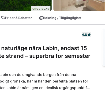
Priser & Rabatter
Bokning / Tillgänglighet
4.8
t naturläge nära Labin, endast 15
te strand – superbra för semester
Labin och de omgivande bergen från denna 
digt grönska, har ni här den perfekta platsen för 
. Labin är nämligen en idealisk utgångspunkt för 
och till öarna i Kvarnerbukten. Dessutom hittar ni i 
rmarknader. Bageri, café och en liten stormarknad 