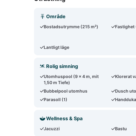
Område
Bostadsutrymme (215 m²)
Fastighet
Lantligt läge
Rolig simning
Utomhuspool (9 x 4 m, mit
Klorerat v
1,50 m Tiefe)
Bubbelpool utomhus
Dusch ut
Parasoll (1)
Handdukar
Wellness & Spa
Jacuzzi
Bastu