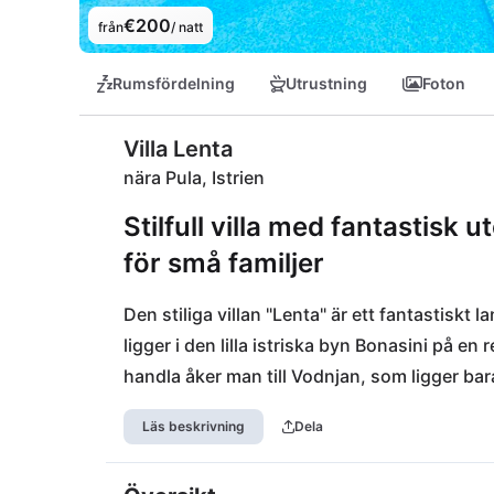
€200
från
/ natt
Rumsfördelning
Utrustning
Foton
Villa Lenta
nära Pula, Istrien
Stilfull villa med fantastisk
för små familjer
Den stiliga villan "Lenta" är ett fantastiskt l
ligger i den lilla istriska byn Bonasini på en
handla åker man till Vodnjan, som ligger bara
nås snabbt de vackra byarna och kulturellt i
Läs beskrivning
Dela
istriska halvön, såsom Fazana-stranden, ka