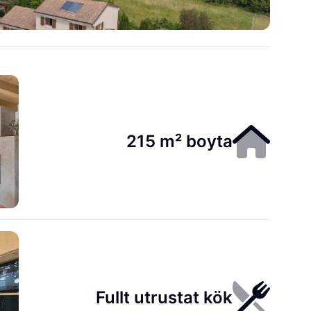
215 m² boyta
Fullt utrustat kök