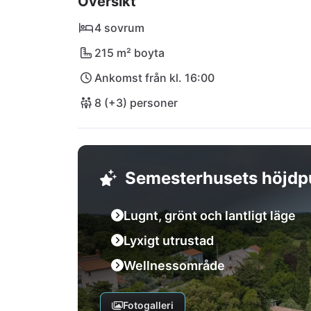
Översikt
4 sovrum
215 m² boyta
Ankomst från kl. 16:00
8 (+3) personer
Semesterhusets höjdp
Lugnt, grönt och lantligt läge
Lyxigt utrustad
Wellnessområde
Fotogalleri