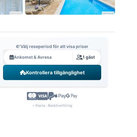
Välj reseperiod för att visa priser
Ankomst & Avresa
1 gäst
Kontrollera tillgänglighet
+ Klarna · Banköverföring