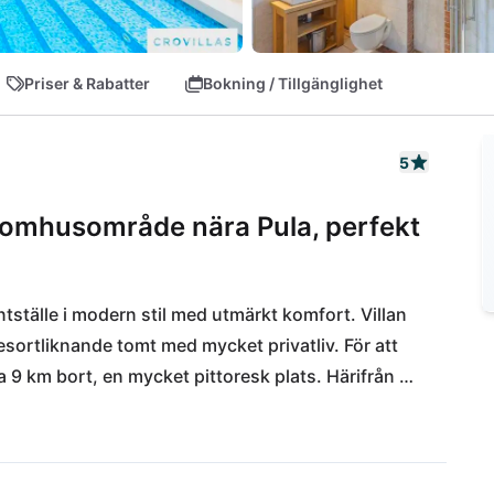
Priser & Rabatter
Bokning / Tillgänglighet
5
 utomhusområde nära Pula, perfekt
antställe i modern stil med utmärkt komfort. Villan 
 resortliknande tomt med mycket privatliv. För att 
 9 km bort, en mycket pittoresk plats. Härifrån 
ntressanta platserna i Istrien. Stränderna på den 
n snabbt nås med hyrbil på 16 km.