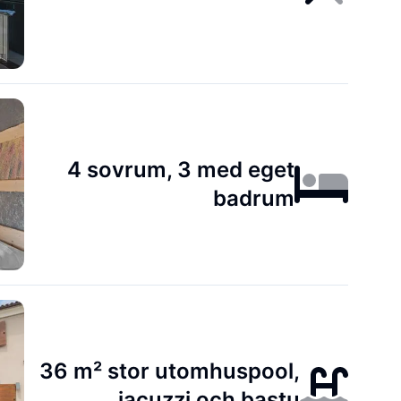
4 sovrum, 3 med eget
badrum
36 m² stor utomhuspool,
jacuzzi och bastu