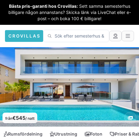
Bästa pris-garanti hos Crovillas:
Sett samma semesterhus
billigare någon annanstans? Skicka länk via LiveChat eller e-
post – och boka 100 € billigare!
CROVILLAS
€545
från
/ natt
Rumsfördelning
Utrustning
Foton
Priser & Ra