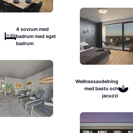
4 sovrum med
badrum med eget
badrum
Wellnessavdelning
med bastu och
jacuzzi