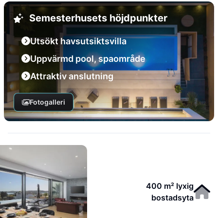
Semesterhusets höjdpunkter
Utsökt havsutsiktsvilla
Uppvärmd pool, spaområde
Attraktiv anslutning
Fotogalleri
400 m² lyxig
bostadsyta