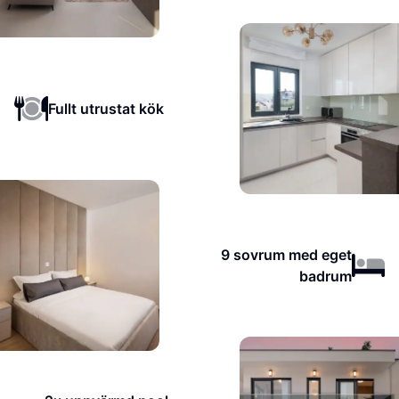
Fullt utrustat kök
9 sovrum med eget
badrum