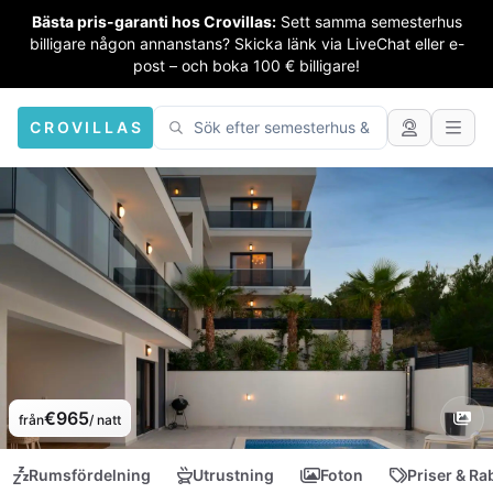
Bästa pris-garanti hos Crovillas:
Sett samma semesterhus
billigare någon annanstans? Skicka länk via LiveChat eller e-
post – och boka 100 € billigare!
CROVILLAS
€965
från
/ natt
Rumsfördelning
Utrustning
Foton
Priser & Ra