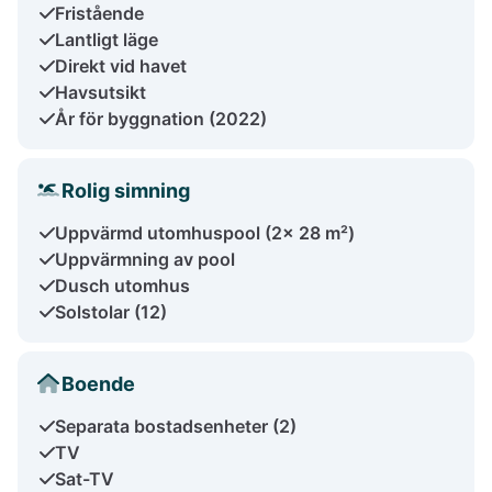
Fristående
Lantligt läge
Direkt vid havet
Havsutsikt
År för byggnation (2022)
Rolig simning
Uppvärmd utomhuspool (2x 28 m²)
Uppvärmning av pool
Dusch utomhus
Solstolar (12)
Boende
Separata bostadsenheter (2)
TV
Sat-TV