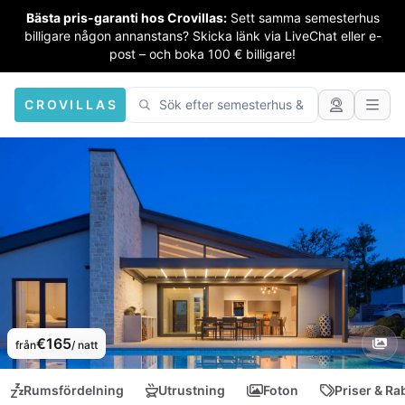
Bästa pris-garanti hos Crovillas:
Sett samma semesterhus
billigare någon annanstans? Skicka länk via LiveChat eller e-
post – och boka 100 € billigare!
CROVILLAS
€165
från
/ natt
Rumsfördelning
Utrustning
Foton
Priser & Ra