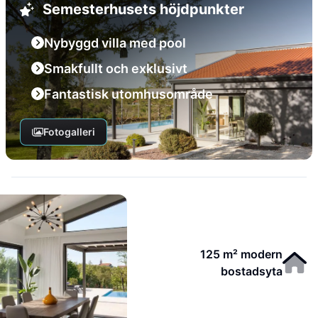
Semesterhusets höjdpunkter
Nybyggd villa med pool
Smakfullt och exklusivt
Fantastisk utomhusområde
Fotogalleri
125 m² modern
bostadsyta