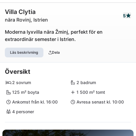
Villa Clytia
5
nära Rovinj, Istrien
Moderna lyxvilla nära Žminj, perfekt för en
extraordinär semester i Istrien.
Läs beskrivning
Dela
Översikt
2 sovrum
2 badrum
125 m² boyta
1 500 m² tomt
Ankomst från kl. 16:00
Avresa senast kl. 10:00
4 personer