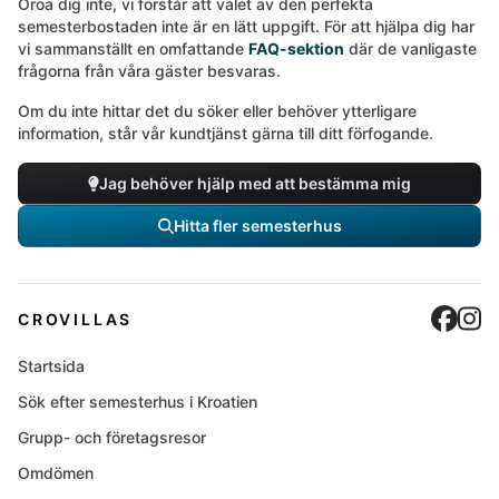
Oroa dig inte, vi förstår att valet av den perfekta
semesterbostaden inte är en lätt uppgift. För att hjälpa dig har
vi sammanställt en omfattande
FAQ-sektion
där de vanligaste
frågorna från våra gäster besvaras.
Om du inte hittar det du söker eller behöver ytterligare
information, står vår kundtjänst gärna till ditt förfogande.
Jag behöver hjälp med att bestämma mig
Hitta fler semesterhus
Cro
C
CROVILLAS
Startsida
Sök efter semesterhus i Kroatien
Grupp- och företagsresor
Omdömen