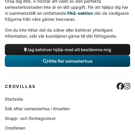
Oroa dig inte, vi förstår att valet av den perfekta
semesterbostaden inte är en lätt uppgift. För att hjälpa dig har
vi sammanställt en omfattande
FAQ-sektion
där de vanligaste
frågorna från våra gäster besvaras.
Om du inte hittar det du söker eller behöver ytterligare
information, står vår kundtjänst gärna till ditt förfogande.
Jag behöver hjälp med att bestämma mig
Hitta fler semesterhus
Cro
C
CROVILLAS
Startsida
Sök efter semesterhus i Kroatien
Grupp- och företagsresor
Omdömen