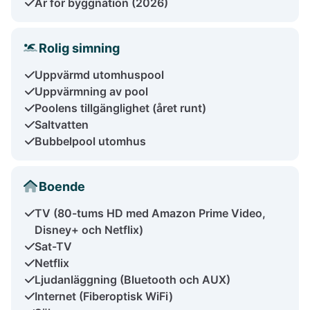
År för byggnation (2026)
Rolig simning
Uppvärmd utomhuspool
Uppvärmning av pool
Poolens tillgänglighet (året runt)
Saltvatten
Bubbelpool utomhus
Boende
TV (80-tums HD med Amazon Prime Video,
Disney+ och Netflix)
Sat-TV
Netflix
Ljudanläggning (Bluetooth och AUX)
Internet (Fiberoptisk WiFi)