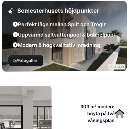
Semesterhusets höjdpunkter
Perfekt läge mellan Split och Trogir
Uppvärmd saltvattenpool & bubbelpool
Modern & högkvalitativ inredning
Fotogalleri
303 m² modern
boyta på två
våningsplan