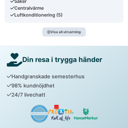
Säker
Centralvärme
Luftkonditionering (5)
Visa all utrustning
Din resa i trygga händer
Handgranskade semesterhus
98% kundnöjdhet
24/7 livechatt