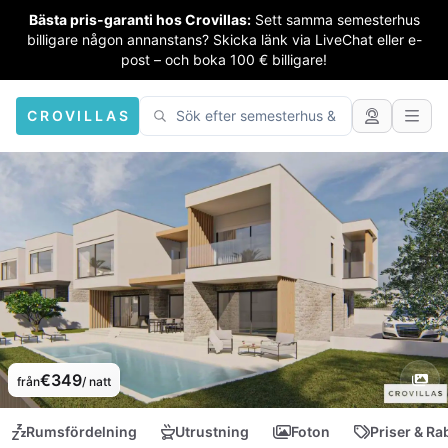
Bästa pris-garanti hos Crovillas:
Sett samma semesterhus
billigare någon annanstans? Skicka länk via LiveChat eller e-
post – och boka 100 € billigare!
CROVILLAS
€349
från
/ natt
Rumsfördelning
Utrustning
Foton
Priser & Ra