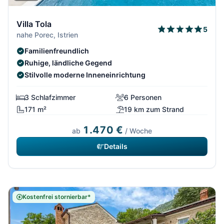
Villa Tola
5
nahe Porec, Istrien
Familienfreundlich
Ruhige, ländliche Gegend
Stilvolle moderne Inneneinrichtung
3 Schlafzimmer
6 Personen
171 m²
19 km zum Strand
1.470 €
ab
/ Woche
Details
Kostenfrei stornierbar*