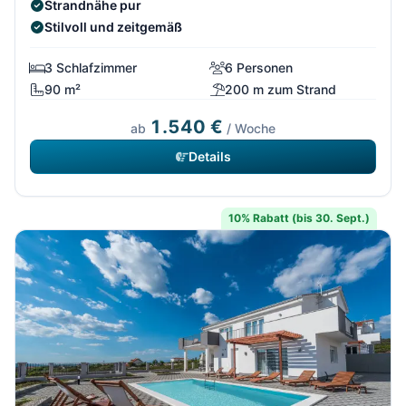
Strandnähe pur
Stilvoll und zeitgemäß
3 Schlafzimmer
6 Personen
90 m²
200 m zum Strand
1.540 €
ab
/ Woche
Details
10% Rabatt (bis 30. Sept.)