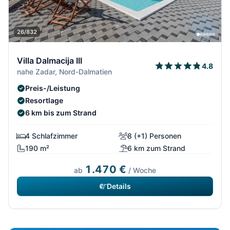
26/832
Villa Dalmacija III
4.8
nahe Zadar, Nord-Dalmatien
Preis-/Leistung
Resortlage
6 km bis zum Strand
4 Schlafzimmer
8 (+1) Personen
190 m²
6 km zum Strand
1.470 €
ab
/ Woche
Details