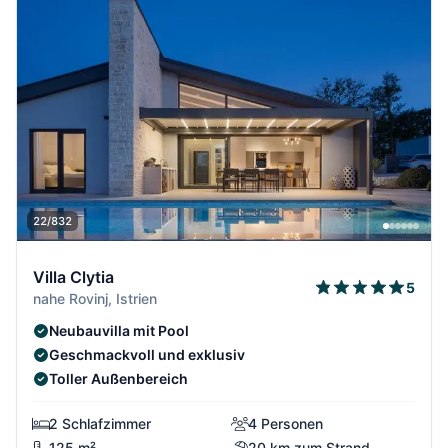
22/832
Villa Clytia
5
nahe Rovinj, Istrien
Neubauvilla mit Pool
Geschmackvoll und exklusiv
Toller Außenbereich
2 Schlafzimmer
4 Personen
125 m²
20 km zum Strand