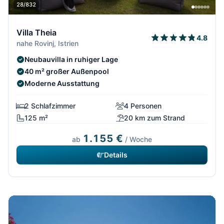
28/832
Villa Theia
4.8
nahe Rovinj, Istrien
Neubauvilla in ruhiger Lage
40 m² großer Außenpool
Moderne Ausstattung
2 Schlafzimmer
4 Personen
125 m²
20 km zum Strand
1.155 €
ab
/ Woche
Details