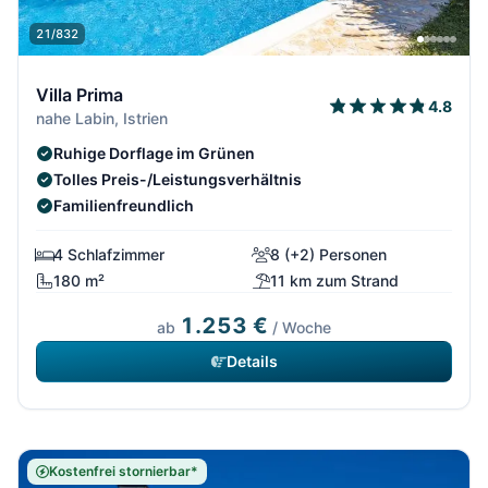
21/832
Villa Prima
4.8
nahe Labin, Istrien
Ruhige Dorflage im Grünen
Tolles Preis-/Leistungsverhältnis
Familienfreundlich
4 Schlafzimmer
8 (+2) Personen
180 m²
11 km zum Strand
1.253 €
ab
/ Woche
Details
Kostenfrei stornierbar*