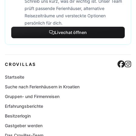
Schreib uns kurz, was dir wichtig ist. Unser Team
prüft passende Ferienhäuser, alternative
Reisezeiträume und versteckte Optionen
persönlich für dich.
Livechat öffnen
Cro
C
CROVILLAS
Startseite
Suche nach Ferienhäusern in Kroatien
Gruppen- und Firmenreisen
Erfahrungsberichte
Besitzerlogin
Gastgeber werden
Das Crovillas-Team