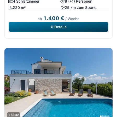
4 Schlafzimmer
8 (+1) Personen
220 m²
25 km zum Strand
1.400 €
ab
/ Woche
Details
17/832