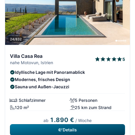
24/832
Villa Casa Rea
5
nahe Motovun, Istrien
Idyllische Lage mit Panoramablick
Modernes, frisches Design
Sauna und Außen-Jacuzzi
3 Schlafzimmer
5 Personen
120 m²
25 km zum Strand
1.890 €
ab
/ Woche
Details