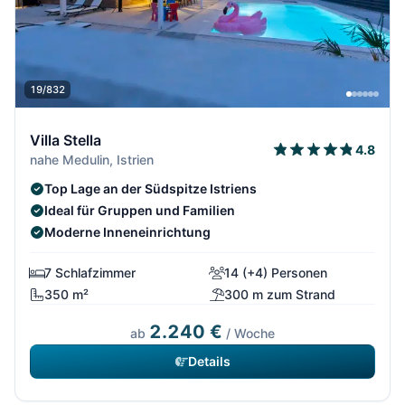
19/832
Villa Stella
4.8
nahe Medulin, Istrien
Top Lage an der Südspitze Istriens
Ideal für Gruppen und Familien
Moderne Inneneinrichtung
7 Schlafzimmer
14 (+4) Personen
350 m²
300 m zum Strand
2.240 €
ab
/ Woche
Details