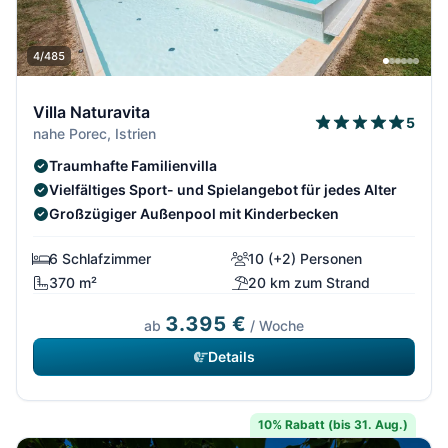
4/485
Villa Naturavita
5
nahe Porec, Istrien
Traumhafte Familienvilla
Vielfältiges Sport- und Spielangebot für jedes Alter
Großzügiger Außenpool mit Kinderbecken
6 Schlafzimmer
10 (+2) Personen
370 m²
20 km zum Strand
3.395 €
ab
/ Woche
Details
10% Rabatt (bis 31. Aug.)