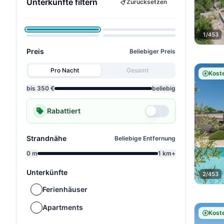
Unterkünfte filtern
Zurücksetzen
Haustiere erlaubt
Meerblick
Kinderfreundlich
Wellness
1/453
✓
Preis
Beliebiger Preis
Pro Nacht
Gesamt
Koste
bis 350 €
beliebig
Rabattiert
Strandnähe
Beliebige Entfernung
0 m
1 km+
Unterkünfte
2/453
Ferienhäuser
Apartments
Koste