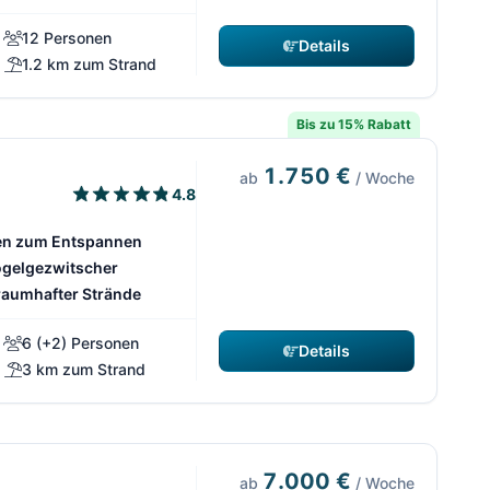
12 Personen
Details
1.2 km zum Strand
Bis zu 15% Rabatt
1.750 €
ab
/ Woche
4.8
ten zum Entspannen
gelgezwitscher
raumhafter Strände
6 (+2) Personen
Details
3 km zum Strand
7.000 €
ab
/ Woche