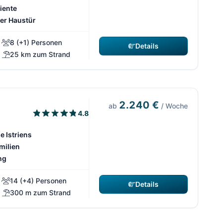
iente
er Haustür
8 (+1) Personen
Details
25 km zum Strand
2.240 €
ab
/ Woche
4.8
e Istriens
milien
ng
14 (+4) Personen
Details
300 m zum Strand