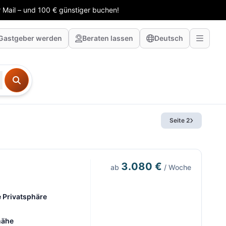
 Mail – und 100 € günstiger buchen!
Gastgeber werden
Beraten lassen
Deutsch
Seite 2
3.080 €
ab
/ Woche
e Privatsphäre
nähe