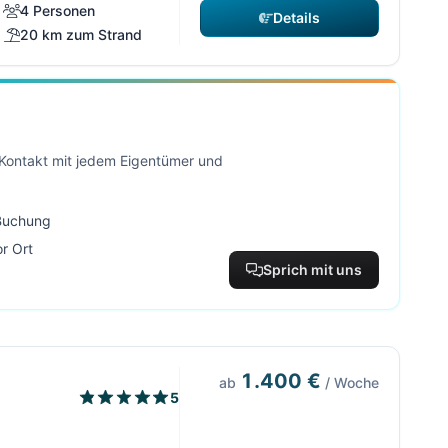
4 Personen
Details
20 km zum Strand
n Kontakt mit jedem Eigentümer und
 Buchung
or Ort
Sprich mit uns
1.400 €
ab
/ Woche
5