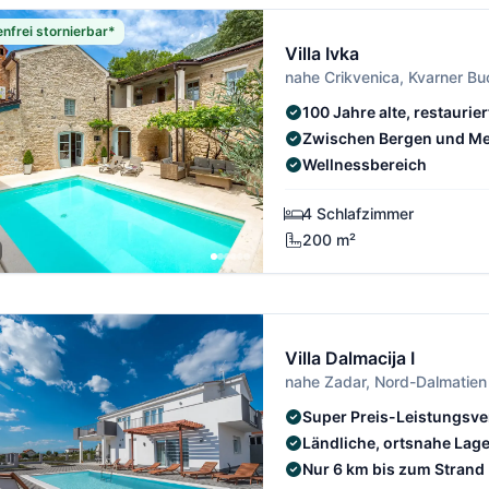
nfrei stornierbar*
Villa Ivka
nahe Crikvenica, Kvarner Bu
100 Jahre alte, restaurier
Zwischen Bergen und M
Wellnessbereich
4 Schlafzimmer
200 m²
Villa Dalmacija I
nahe Zadar, Nord-Dalmatien
Super Preis-Leistungsve
Ländliche, ortsnahe Lag
Nur 6 km bis zum Strand