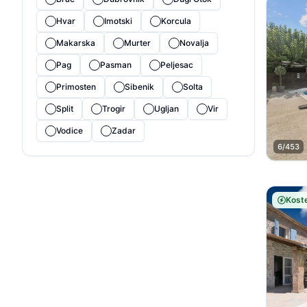
Hvar
Imotski
Korcula
Makarska
Murter
Novalja
Pag
Pasman
Peljesac
Primosten
Sibenik
Solta
Split
Trogir
Ugljan
Vir
Vodice
Zadar
6/453
Koste