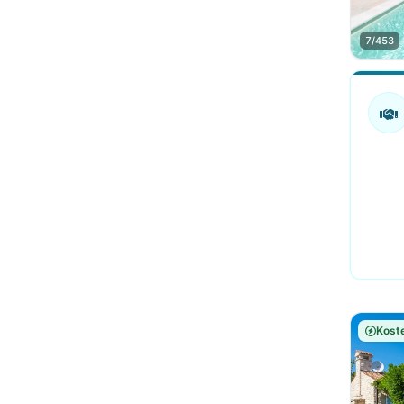
7/453
Koste