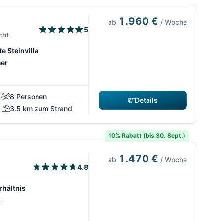
1.960 €
ab
/ Woche
5
cht
te Steinvilla
eer
8 Personen
Details
3.5 km zum Strand
10% Rabatt (bis 30. Sept.)
1.470 €
ab
/ Woche
4.8
rhältnis
e