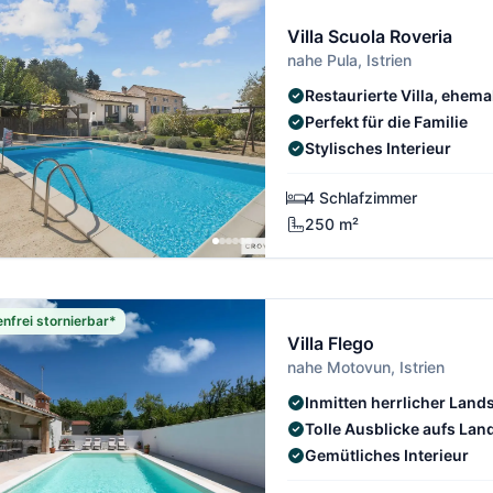
Villa Scuola Roveria
nahe Pula, Istrien
Restaurierte Villa, ehem
Perfekt für die Familie
Stylisches Interieur
4 Schlafzimmer
250 m²
nfrei stornierbar*
Villa Flego
nahe Motovun, Istrien
Inmitten herrlicher Land
Tolle Ausblicke aufs Lan
Gemütliches Interieur