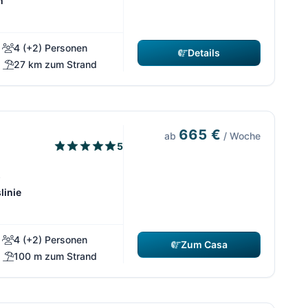
n
4 (+2) Personen
Details
27 km zum Strand
665 €
ab
/ Woche
5
s
linie
4 (+2) Personen
Zum Casa
100 m zum Strand