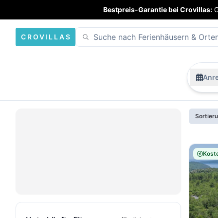
Bestpreis-Garantie bei Crovillas:
G
CROVILLAS
Anre
Sortier
Koste
Karte
öffnen