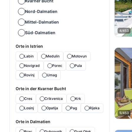
Kvarner Bucht
Nord-Dalmatien
Mittel-Dalmatien
4/453
Süd-Dalmatien
Orte in Istrien
Labin
Medulin
Motovun
Novigrad
Porec
Pula
Rovinj
Umag
Orte in der Kvarner Bucht
Cres
Crikvenica
Krk
Losinj
Opatija
Pag
Rijeka
5/453
Orte in Dalmatien
Brac
Dubrovnik
Dugi Otok