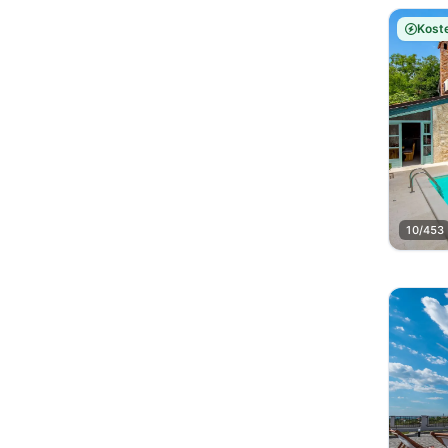
Koste
10/453