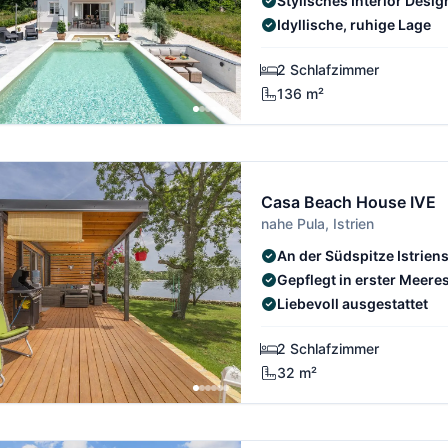
Stylisches Interior Desig
Idyllische, ruhige Lage
2 Schlafzimmer
136 m²
Casa Beach House IVE
nahe Pula, Istrien
An der Südspitze Istrien
Gepflegt in erster Meeres
Liebevoll ausgestattet
2 Schlafzimmer
32 m²