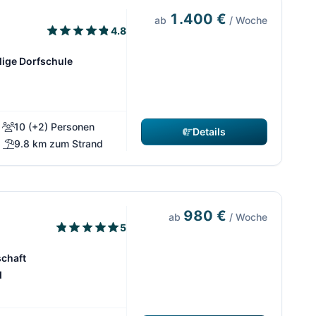
1.400 €
ab
/ Woche
4.8
alige Dorfschule
10 (+2) Personen
Details
9.8 km zum Strand
980 €
ab
/ Woche
5
schaft
d