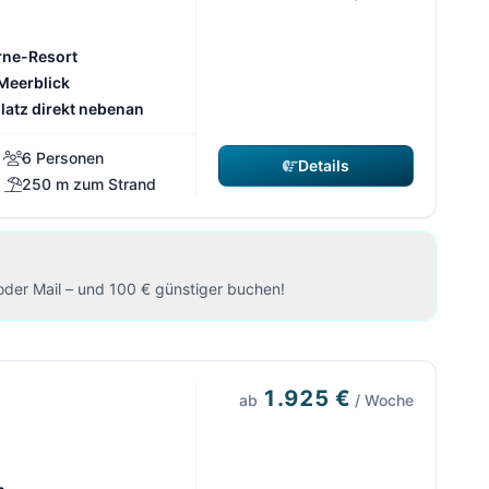
rne-Resort
 Meerblick
latz direkt nebenan
6 Personen
Details
250 m zum Strand
oder Mail – und 100 € günstiger buchen!
1.925 €
ab
/ Woche