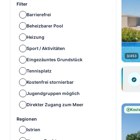
Filter
Barrierefrei
Beheizbarer Pool
Heizung
Sport / Aktivitäten
3/453
Eingezäuntes Grundstück
Tennisplatz
Kostenfrei stornierbar
Jugendgruppen möglich
Direkter Zugang zum Meer
Koste
Regionen
Istrien