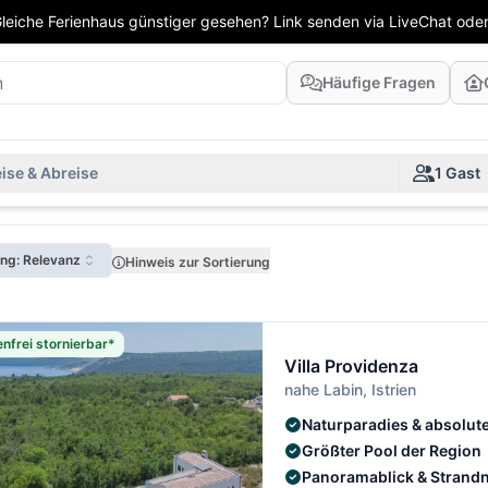
leiche Ferienhaus günstiger gesehen? Link senden via LiveChat oder
Häufige Fragen
ise & Abreise
1 Gast
ung: Relevanz
Hinweis zur Sortierung
nfrei stornierbar*
Villa Providenza
nahe Labin, Istrien
Naturparadies & absolut
Größter Pool der Region
Panoramablick & Strand