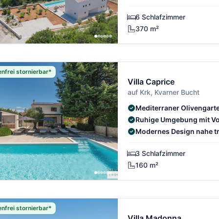
6 Schlafzimmer
370 m²
nfrei stornierbar*
Villa Caprice
auf Krk, Kvarner Bucht
Mediterraner Olivengar
Ruhige Umgebung mit Vo
Modernes Design nahe t
3 Schlafzimmer
160 m²
nfrei stornierbar*
Villa Madonna