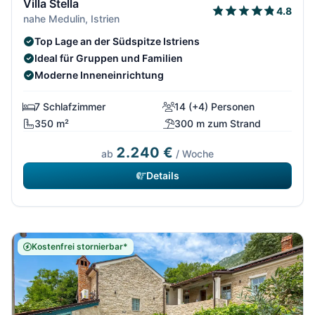
Villa Stella
4.8
nahe Medulin, Istrien
Top Lage an der Südspitze Istriens
Ideal für Gruppen und Familien
Moderne Inneneinrichtung
7 Schlafzimmer
14 (+4) Personen
350 m²
300 m zum Strand
2.240 €
ab
/ Woche
Details
Kostenfrei stornierbar*