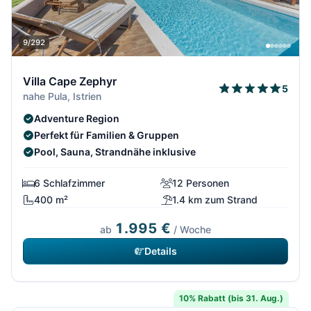
9/292
Villa Cape Zephyr
5
nahe Pula, Istrien
Adventure Region
Perfekt für Familien & Gruppen
Pool, Sauna, Strandnähe inklusive
6 Schlafzimmer
12 Personen
400 m²
1.4 km zum Strand
1.995 €
ab
/ Woche
Details
10/292
10% Rabatt (bis 31. Aug.)