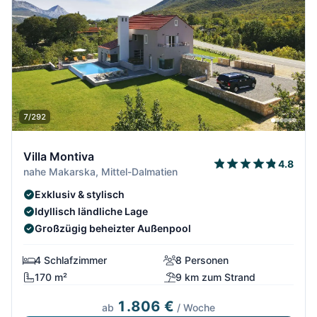
7/292
Villa Montiva
4.8
nahe Makarska, Mittel-Dalmatien
Exklusiv & stylisch
Idyllisch ländliche Lage
Großzügig beheizter Außenpool
4 Schlafzimmer
8 Personen
170 m²
9 km zum Strand
1.806 €
ab
/ Woche