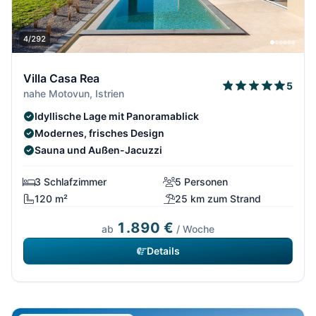
4/292
Villa Casa Rea
5
nahe Motovun, Istrien
Idyllische Lage mit Panoramablick
Modernes, frisches Design
Sauna und Außen-Jacuzzi
3 Schlafzimmer
5 Personen
120 m²
25 km zum Strand
1.890 €
ab
/ Woche
Details