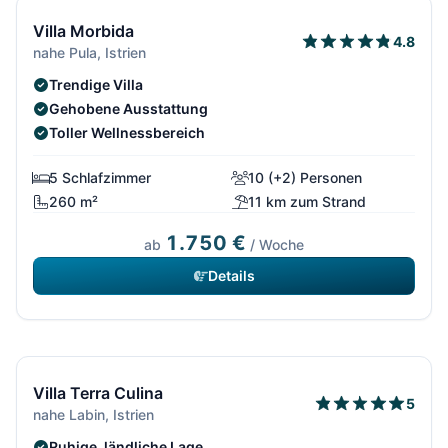
Villa Morbida
4.8
nahe Pula, Istrien
Trendige Villa
Gehobene Ausstattung
Toller Wellnessbereich
5 Schlafzimmer
10 (+2) Personen
260 m²
11 km zum Strand
1.750 €
ab
/ Woche
Details
11/292
Kostenfrei stornierbar*
Villa Terra Culina
5
nahe Labin, Istrien
Ruhige, ländliche Lage