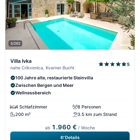
3/292
Villa Ivka
5
nahe Crikvenica, Kvarner Bucht
100 Jahre alte, restaurierte Steinvilla
Zwischen Bergen und Meer
Wellnessbereich
4 Schlafzimmer
8 Personen
200 m²
3.5 km zum Strand
1.960 €
ab
/ Woche
Details