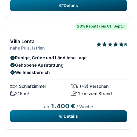
Details
14/292
20% Rabatt (bis 01. Sept.)
Villa Lenta
5
nahe Pula, Istrien
Ruhige, Grüne und Ländliche Lage
Gehobene Ausstattung
Wellnessbereich
4 Schlafzimmer
8 (+3) Personen
215 m²
11 km zum Strand
1.400 €
ab
/ Woche
Details
15/292