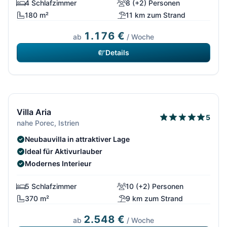
4 Schlafzimmer
8 (+2) Personen
180 m²
11 km zum Strand
1.176 €
ab
/ Woche
Details
13/292
Villa Aria
5
nahe Porec, Istrien
Neubauvilla in attraktiver Lage
Ideal für Aktivurlauber
Modernes Interieur
5 Schlafzimmer
10 (+2) Personen
370 m²
9 km zum Strand
2.548 €
ab
/ Woche