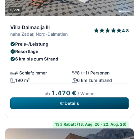
6/226
Villa Dalmacija III
4.8
nahe Zadar, Nord-Dalmatien
Preis-/Leistung
Resortlage
6 km bis zum Strand
4 Schlafzimmer
8 (+1) Personen
190 m²
6 km zum Strand
1.470 €
ab
/ Woche
Details
13% Rabatt (13. Aug. 26 - 22. Aug. 26)