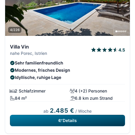
4/226
Villa Vin
4.5
nahe Porec, Istrien
Sehr familienfreundlich
Modernes, frisches Design
Idyllische, ruhige Lage
2 Schlafzimmer
4 (+2) Personen
84 m²
6.8 km zum Strand
2.485 €
ab
/ Woche
Details