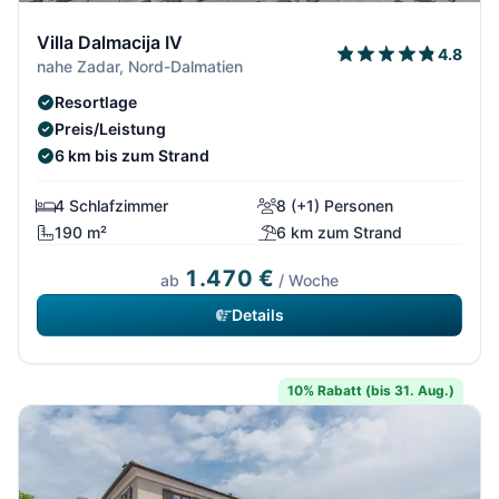
Villa Dalmacija IV
4.8
nahe Zadar, Nord-Dalmatien
Resortlage
Preis/Leistung
6 km bis zum Strand
4 Schlafzimmer
8 (+1) Personen
190 m²
6 km zum Strand
1.470 €
ab
/ Woche
Details
10% Rabatt (bis 31. Aug.)