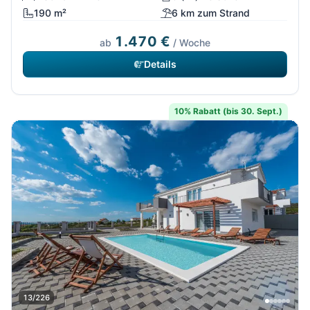
190 m²
6 km zum Strand
1.470 €
ab
/ Woche
Details
10% Rabatt (bis 30. Sept.)
13/226