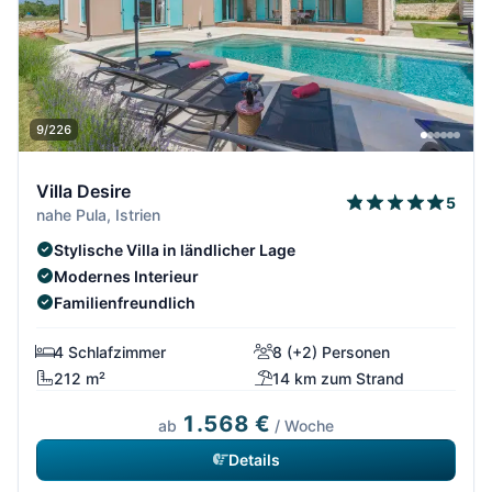
9/226
Villa Desire
5
nahe Pula, Istrien
Stylische Villa in ländlicher Lage
Modernes Interieur
Familienfreundlich
4 Schlafzimmer
8 (+2) Personen
212 m²
14 km zum Strand
1.568 €
ab
/ Woche
Details