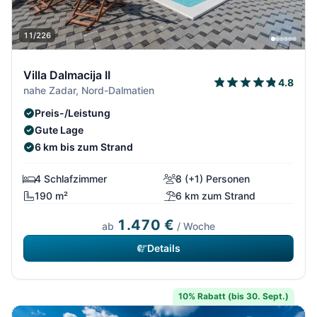
11/226
Villa Dalmacija II
4.8
nahe Zadar, Nord-Dalmatien
Preis-/Leistung
Gute Lage
6 km bis zum Strand
4 Schlafzimmer
8 (+1) Personen
190 m²
6 km zum Strand
1.470 €
ab
/ Woche
Details
10% Rabatt (bis 30. Sept.)