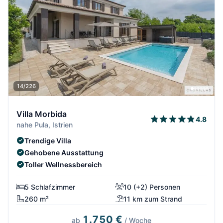
14/226
Villa Morbida
4.8
nahe Pula, Istrien
Trendige Villa
Gehobene Ausstattung
Toller Wellnessbereich
5 Schlafzimmer
10 (+2) Personen
260 m²
11 km zum Strand
1.750 €
ab
/ Woche