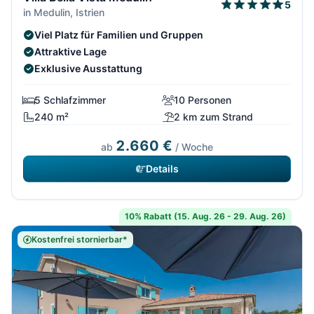
5
in Medulin, Istrien
Viel Platz für Familien und Gruppen
Attraktive Lage
Exklusive Ausstattung
5 Schlafzimmer
10 Personen
240 m²
2 km zum Strand
2.660 €
ab
/ Woche
Details
10% Rabatt (15. Aug. 26 - 29. Aug. 26)
Kostenfrei stornierbar*