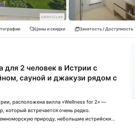
тографии
Цены и скидки
Занятость / Доступность
 для 2 человек в Истрии с
ном, сауной и джакузи рядом с
рии, расположена вилла «Wellness for 2» — 
, который встречается очень редко. 
емноморскую природу, небольшие истрийские 
ива, создавая идеальную атмосферу для 