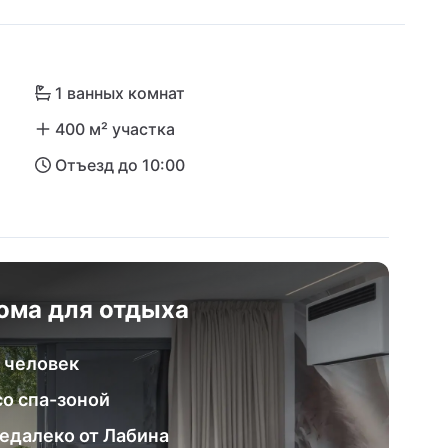
но здесь возникает ощущение полного 
ально подходит для романтических уединений, 
и от повседневной жизни.
1 ванных комнат
400 м² участка
Отъезд до 10:00
ома для отдыха
 человек
о спа-зоной
едалеко от Лабина