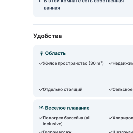
В этой комнате есть собственная
ванная
Удобства
Область
Жилое пространство (30 m²)
Недвижим
Отдельно стоящий
Сельское
Веселое плавание
Подогрев бассейна (all
Хлориров
inclusive)
Гидромассаж
Шезлонги