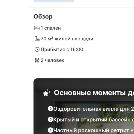
расслабленных дней вдвоём. Одновремен
спокойствия и приватности, которое иде
Обзор
велнес-уикендов и особых моментов вдал
1 спален
70 м² жилой площади
Прибытие с 16:00
2 человек
Основные моменты д
Оздоровительная вилла для 2
Крытый и открытый бассейн с
Частный роскошный ретрит н