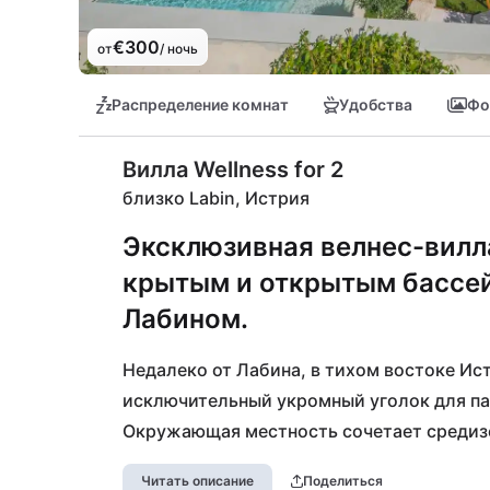
€300
от
/ ночь
Распределение комнат
Удобства
Фо
Вилла Wellness for 2
близко Labin, Истрия
Эксклюзивная велнес-вилла
крытым и открытым бассей
Лабином.
Недалеко от Лабина, в тихом востоке Ист
исключительный укромный уголок для пар
Окружающая местность сочетает средиз
поселения и побережье Кварнерского зал
Читать описание
Поделиться