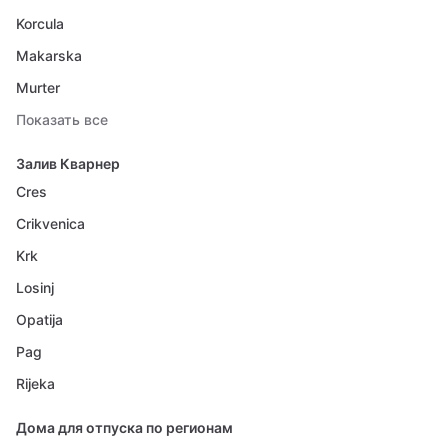
Korcula
Makarska
Murter
Показать все
Залив Кварнер
Cres
Crikvenica
Krk
Losinj
Opatija
Pag
Rijeka
Дома для отпуска по регионам