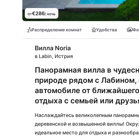
€286
от
/ ночь
Распределение комнат
Удобства
Фо
Вилла Noria
в Labin, Истрия
Панорамная вилла в чудес
природе рядом с Лабином, 
автомобиле от ближайшего
отдыха с семьей или друзь
Наслаждайтесь великолепным панорамным
деревенской и возвышенной виллы! Окруж
идеальное место для отдыха и разнообраз