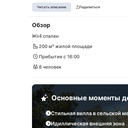
отправной точкой для экскурсий по разл
Читать описание
Поделиться
в Кварнерском заливе. Кроме того, в гор
супермаркеты. Пекарня, кафе и небольшой
Обзор
езды на автомобиле от вашей роскошной 
примерно за четверть часа.
4 спален
200 м² жилой площади
Прибытие с 16:00
8 человек
Основные моменты д
Стильная вилла в сельской м
Идиллическая внешняя зона