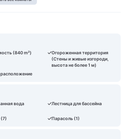
ость (840 m²)
Огороженная территория
(Стены и живые изгороди,
высота не более 1 м)
 расположение
анная вода
Лестница для бассейна
(7)
Парасоль (1)