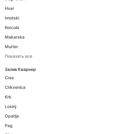
Hvar
Imotski
Korcula
Makarska
Murter
Показать все
Залив Кварнер
Cres
Crikvenica
Krk
Losinj
Opatija
Pag