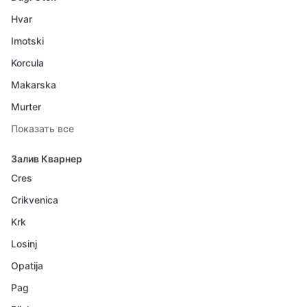
Hvar
Imotski
Korcula
Makarska
Murter
Показать все
Залив Кварнер
Cres
Crikvenica
Krk
Losinj
Opatija
Pag