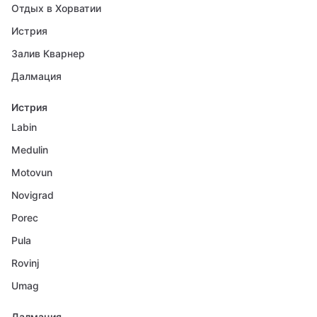
Отдых в Хорватии
Истрия
Залив Кварнер
Далмация
Истрия
Labin
Medulin
Motovun
Novigrad
Porec
Pula
Rovinj
Umag
Далмация