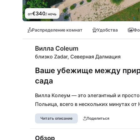
€340
от
/ ночь
Распределение комнат
Удобства
Фо
Вилла Coleum
близко Zadar, Северная Далмация
Ваше убежище между прир
сада
Вилла Колеум — это элегантный и просто
Польица, всего в нескольких минутах от 
Читать описание
Поделиться
Обзор