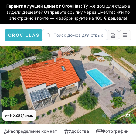
Гарантия лучшей цены от Crovillas:
Ту же дом для отдыха
видели дешевле? Отправьте ссылку через LiveChat или по
электронной почте — и забронируйте на 100 € дешевле!
CROVILLAS
€340
от
/ ночь
Распределение комнат
Удобства
Фотографии