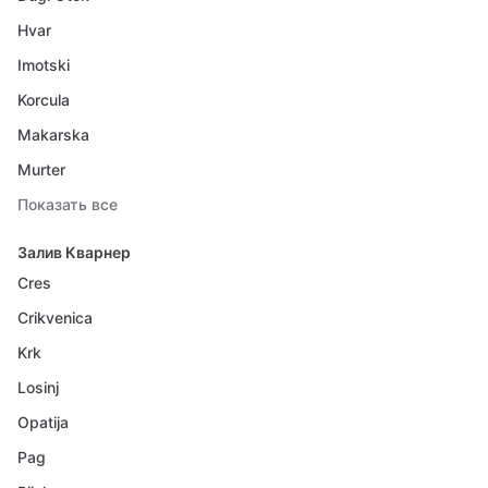
Hvar
Imotski
Korcula
Makarska
Murter
Показать все
Залив Кварнер
Cres
Crikvenica
Krk
Losinj
Opatija
Pag