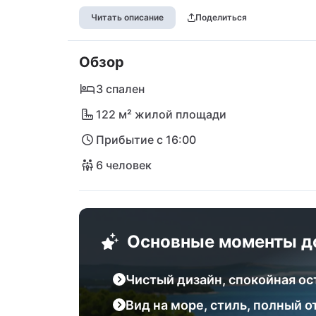
Всего несколько шагов отделяют вас от п
Читать описание
Поделиться
солнечных дней у воды. Ближайший паром
материк, где вас ждёт очаровательный Би
Обзор
ресторанами. Насладитесь вкусным ужино
чудеса Национального парка Корнати во 
3 спален
любителем активного отдыха или ищущим
122 м² жилой площади
рай между побережьем и природой!
Прибытие с 16:00
6 человек
Основные моменты д
Чистый дизайн, спокойная ос
Вид на море, стиль, полный 