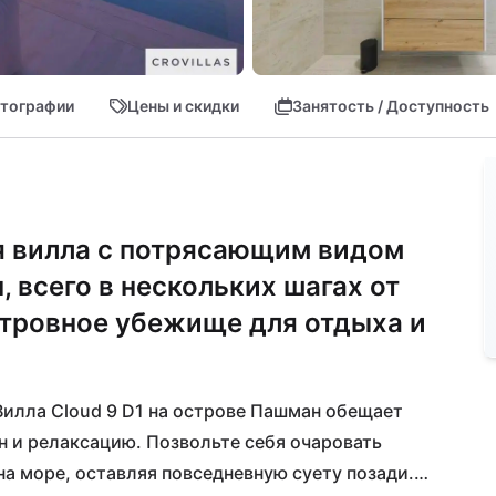
тографии
Цены и скидки
Занятость / Доступность
я вилла с потрясающим видом
 всего в нескольких шагах от
стровное убежище для отдыха и
Вилла Cloud 9 D1 на острове Пашман обещает 
н и релаксацию. Позвольте себя очаровать 
 море, оставляя повседневную суету позади. 