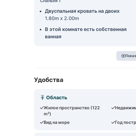
Спальня 1
Двуспальная кровать на двоих
1.80m x 2.00m
В этой комнате есть собственная
ванная
Показ
Удобства
Область
Жилое пространство (122
Недвижим
m²)
Вид на море
Год пост