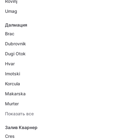
Rovinj
Umag
Далмация
Brac
Dubrovnik
Dugi Otok
Hvar
Imotski
Korcula
Makarska
Murter
Показать все
Залив Кварнер
Cres