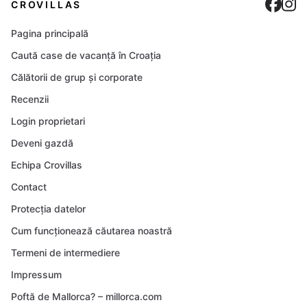
Cro
C
CROVILLAS
Pagina principală
Caută case de vacanță în Croația
Călătorii de grup și corporate
Recenzii
Login proprietari
Deveni gazdă
Echipa Crovillas
Contact
Protecția datelor
Cum funcționează căutarea noastră
Termeni de intermediere
Impressum
Poftă de Mallorca? – millorca.com