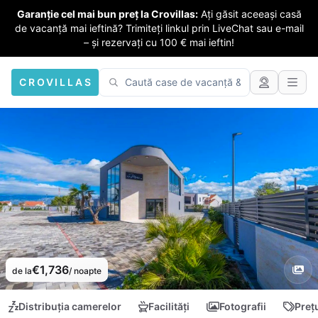
Garanție cel mai bun preț la Crovillas:
Ați găsit aceeași casă
de vacanță mai ieftină? Trimiteți linkul prin LiveChat sau e-mail
– și rezervați cu 100 € mai ieftin!
CROVILLAS
€1,736
de la
/ noapte
Distribuția camerelor
Facilități
Fotografii
Preț