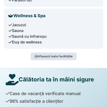
Wellness & Spa
Jacuzzi
Sauna
Saună cu infraroșu
Duș de wellness
Afișează toate facilitățile
Călătoria ta în mâini sigure
Case de vacanță verificate manual
98% satisfacție a clienților