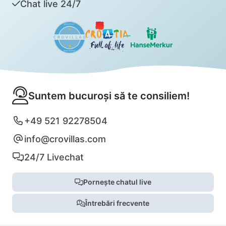
Chat live 24/7
Suntem bucuroși să te consiliem!
+49 521 92278504
info@crovillas.com
24/7 Livechat
Pornește chatul live
Întrebări frecvente