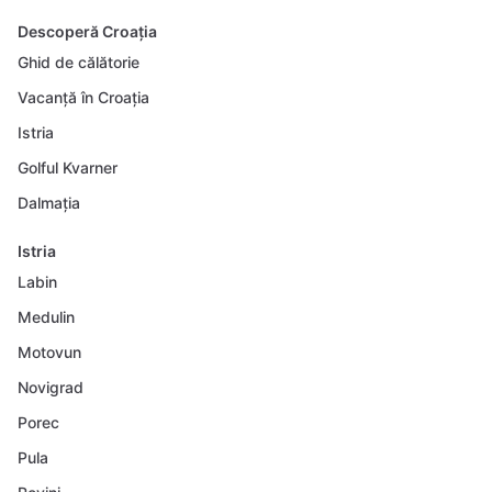
Descoperă Croația
Ghid de călătorie
Vacanță în Croația
Istria
Golful Kvarner
Dalmația
Istria
Labin
Medulin
Motovun
Novigrad
Porec
Pula