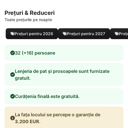
Prețuri & Reduceri
Toate prețurile pe noapte
Prețuri pentru 2026
Prețuri pentru 2027
Preț
32 (+16) persoane
Lenjeria de pat și prosoapele sunt furnizate
gratuit.
Curățenia finală este gratuită.
La fața locului se percepe o garanție de
3.200 EUR
.