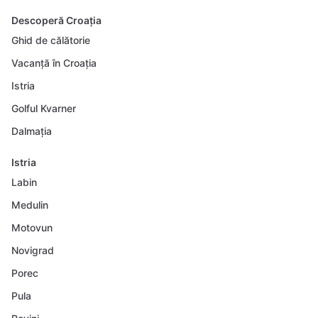
Descoperă Croația
Ghid de călătorie
Vacanță în Croația
Istria
Golful Kvarner
Dalmația
Istria
Labin
Medulin
Motovun
Novigrad
Porec
Pula