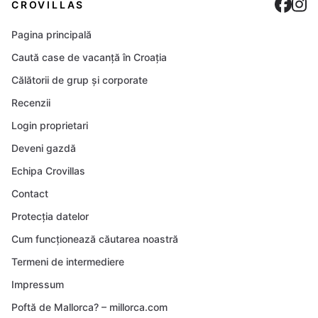
Cro
C
CROVILLAS
Pagina principală
Caută case de vacanță în Croația
Călătorii de grup și corporate
Recenzii
Login proprietari
Deveni gazdă
Echipa Crovillas
Contact
Protecția datelor
Cum funcționează căutarea noastră
Termeni de intermediere
Impressum
Poftă de Mallorca? – millorca.com