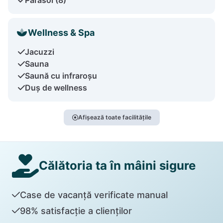
Wellness & Spa
Jacuzzi
Sauna
Saună cu infraroșu
Duș de wellness
Afișează toate facilitățile
Călătoria ta în mâini sigure
Case de vacanță verificate manual
98% satisfacție a clienților