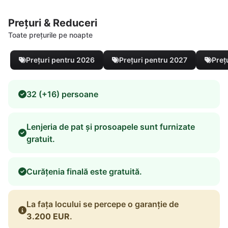
Prețuri & Reduceri
Toate prețurile pe noapte
Prețuri pentru 2026
Prețuri pentru 2027
Preț
32 (+16) persoane
Lenjeria de pat și prosoapele sunt furnizate
gratuit.
Curățenia finală este gratuită.
La fața locului se percepe o garanție de
3.200 EUR
.