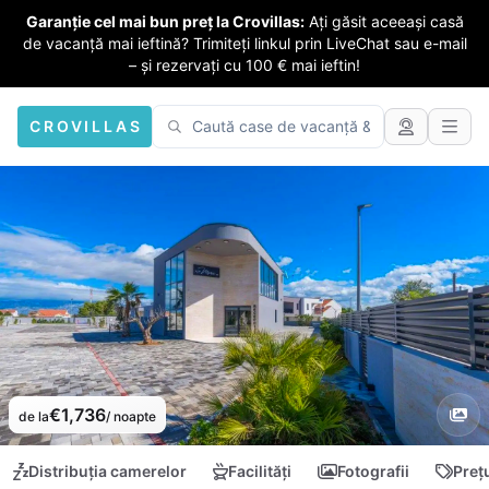
Garanție cel mai bun preț la Crovillas:
Ați găsit aceeași casă
de vacanță mai ieftină? Trimiteți linkul prin LiveChat sau e-mail
– și rezervați cu 100 € mai ieftin!
CROVILLAS
€1,736
de la
/ noapte
Distribuția camerelor
Facilități
Fotografii
Preț