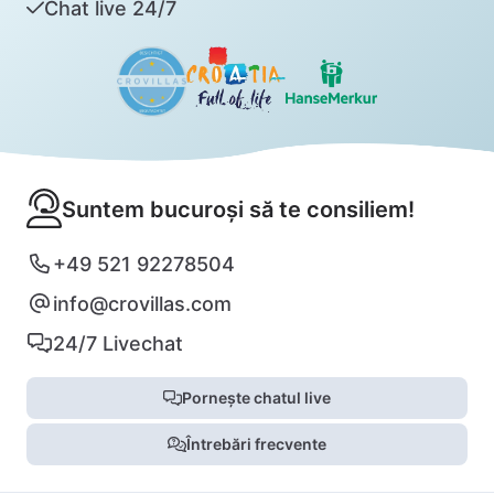
Chat live 24/7
Suntem bucuroși să te consiliem!
+49 521 92278504
info@crovillas.com
24/7 Livechat
Pornește chatul live
Întrebări frecvente