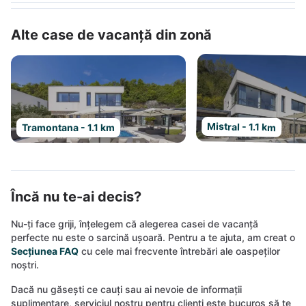
Alte case de vacanță din zonă
Mistral - 1.1 km
Tramontana - 1.1 km
Încă nu te-ai decis?
Nu-ți face griji, înțelegem că alegerea casei de vacanță
perfecte nu este o sarcină ușoară. Pentru a te ajuta, am creat o
Secțiunea FAQ
cu cele mai frecvente întrebări ale oaspeților
noștri.
Dacă nu găsești ce cauți sau ai nevoie de informații
suplimentare, serviciul nostru pentru clienți este bucuros să te