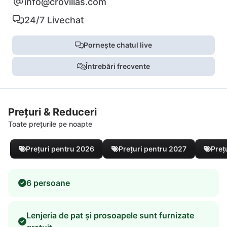
info@crovillas.com
24/7 Livechat
Pornește chatul live
Întrebări frecvente
Prețuri & Reduceri
Toate prețurile pe noapte
Prețuri pentru 2026
Prețuri pentru 2027
Preț
6 persoane
Lenjeria de pat și prosoapele sunt furnizate