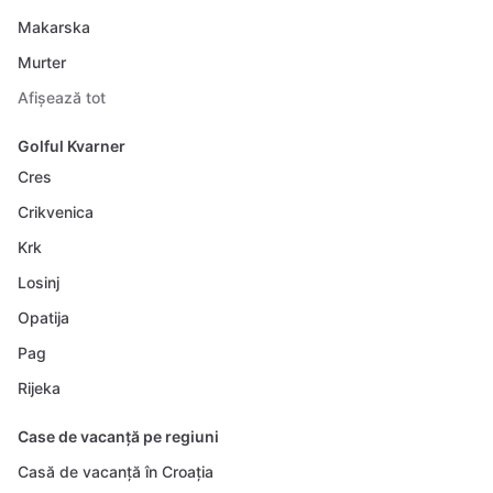
Makarska
Murter
Afișează tot
Golful Kvarner
Cres
Crikvenica
Krk
Losinj
Opatija
Pag
Rijeka
Case de vacanță pe regiuni
Casă de vacanță în Croația