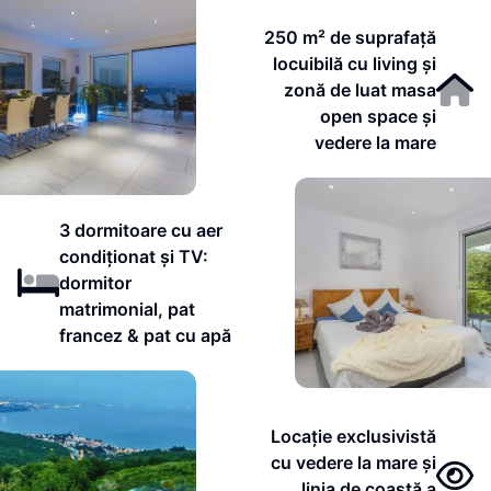
250 m² de suprafață
locuibilă cu living și
zonă de luat masa
open space și
vedere la mare
3 dormitoare cu aer
condiționat și TV:
dormitor
matrimonial, pat
francez & pat cu apă
Locație exclusivistă
cu vedere la mare și
linia de coastă a