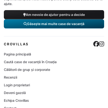
ajute.
Am nevoie de ajutor pentru a decide
Găsește mai multe case de vacanță
Cro
C
CROVILLAS
Pagina principală
Caută case de vacanță în Croația
Călătorii de grup și corporate
Recenzii
Login proprietari
Deveni gazdă
Echipa Crovillas