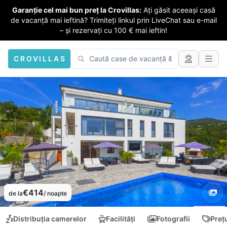
Garanție cel mai bun preț la Crovillas:
Ați găsit aceeași casă
de vacanță mai ieftină? Trimiteți linkul prin LiveChat sau e-mail
– și rezervați cu 100 € mai ieftin!
CROVILLAS
€414
de la
/ noapte
Distribuția camerelor
Facilități
Fotografii
Preț