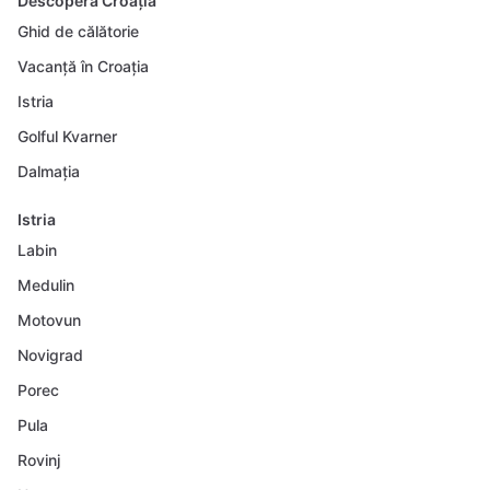
Descoperă Croația
Ghid de călătorie
Vacanță în Croația
Istria
Golful Kvarner
Dalmația
Istria
Labin
Medulin
Motovun
Novigrad
Porec
Pula
Rovinj