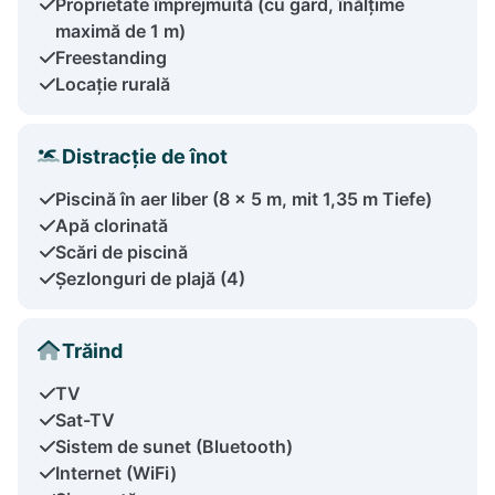
Proprietate împrejmuită (cu gard, înălțime
maximă de 1 m)
Freestanding
Locație rurală
Distracție de înot
Piscină în aer liber (8 x 5 m, mit 1,35 m Tiefe)
Apă clorinată
Scări de piscină
Șezlonguri de plajă (4)
Trăind
TV
Sat-TV
Sistem de sunet (Bluetooth)
Internet (WiFi)