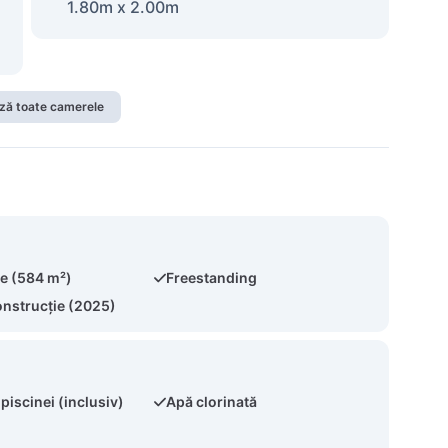
1.80m x 2.00m
ză toate camerele
te (584 m²)
Freestanding
onstrucție (2025)
 piscinei (inclusiv)
Apă clorinată