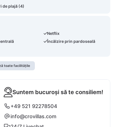
 de plajă (4)
Netflix
centrală
Încălzire prin pardoseală
ă toate facilitățile
Suntem bucuroși să te consiliem!
+49 521 92278504
info@crovillas.com
24/7 Livechat