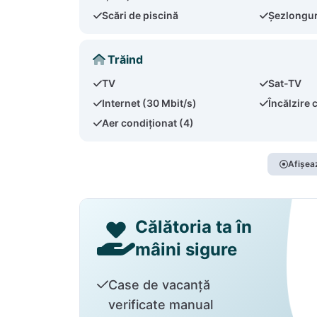
Scări de piscină
Șezlonguri
Trăind
TV
Sat-TV
Internet (30 Mbit/s)
Încălzire 
Aer condiționat (4)
Afișeaz
Călătoria ta în
mâini sigure
Case de vacanță
verificate manual