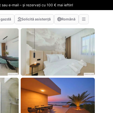
 sau e-mail – și rezervați cu 100 € mai ieftin!
 gazdă
Solicită asistență
Română