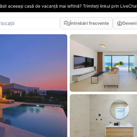
găsit aceeași casă de vacanță mai ieftină? Trimiteți linkul prin LiveChat
Întrebări frecvente
Deveni