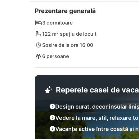
Bucură-te de o cină delicioasă la restaurant
Prezentare generală
Național Kornati într-o excursie de o zi. Fie că
aici îți vei găsi propriul paradis personal înt
3 dormitoare
122 m² spațiu de locuit
Sosire de la ora 16:00
6 persoane
Reperele casei de vac
Design curat, decor insular liniș
Vedere la mare, stil, relaxare to
Vacanțe active între coastă și 