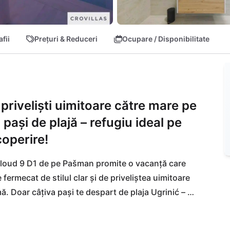
fii
Prețuri & Reduceri
Ocupare / Disponibilitate
priveliști uimitoare către mare pe
pași de plajă – refugiu ideal pe
coperire!
a Cloud 9 D1 de pe Pašman promite o vacanță care 
fermecat de stilul clar și de priveliștea uimitoare 
mă. Doar câțiva pași te despart de plaja Ugrinić – 
tul de feribot Tkon din apropiere te aduce rapid pe 
u te atrage cu magazinele și restaurantele sale. 