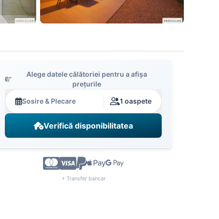
Alege datele călătoriei pentru a afișa
prețurile
Sosire & Plecare
1 oaspete
Verifică disponibilitatea
+ Transfer bancar