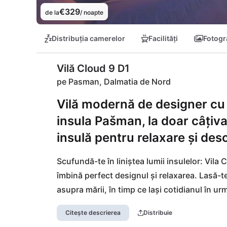
€329
de la
/ noapte
Distribuția camerelor
Facilități
Fotogra
Vilă Cloud 9 D1
pe Pasman, Dalmatia de Nord
Vilă modernă de designer cu 
insula Pašman, la doar câțiva 
insulă pentru relaxare și des
Scufundă-te în liniștea lumii insulelor: Vil
îmbină perfect designul și relaxarea. Lasă-te 
asupra mării, în timp ce lași cotidianul în ur
ideală pentru zile însorite pe malul apei. Por
Citește descrierea
Distribuie
continent, unde fermecătorul Biograd na Mor