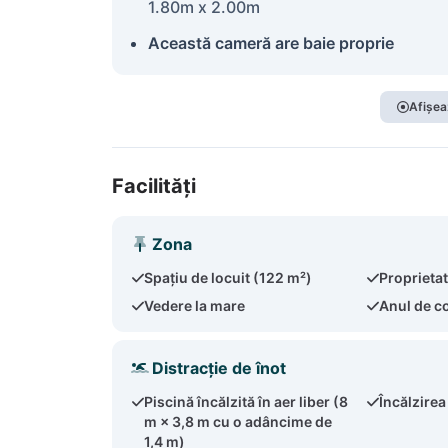
1.80m x 2.00m
Această cameră are baie proprie
Afișea
Facilități
Zona
Spațiu de locuit (122 m²)
Proprieta
Vedere la mare
Anul de c
Distracție de înot
Piscină încălzită în aer liber (8
Încălzirea
m × 3,8 m cu o adâncime de
1,4 m)