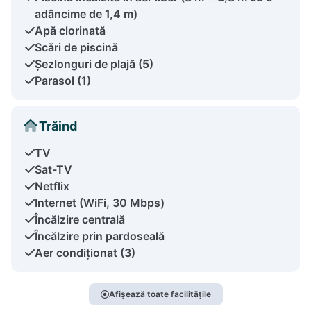
adâncime de 1,4 m)
Apă clorinată
Scări de piscină
Șezlonguri de plajă (5)
Parasol (1)
Trăind
TV
Sat-TV
Netflix
Internet (WiFi, 30 Mbps)
Încălzire centrală
Încălzire prin pardoseală
Aer condiționat (3)
Afișează toate facilitățile