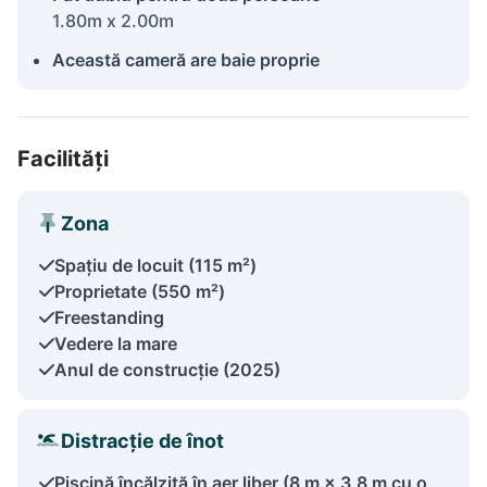
1.80m x 2.00m
Această cameră are baie proprie
Facilități
Zona
Spațiu de locuit (115 m²)
Proprietate (550 m²)
Freestanding
Vedere la mare
Anul de construcție (2025)
Distracție de înot
Piscină încălzită în aer liber (8 m × 3,8 m cu o