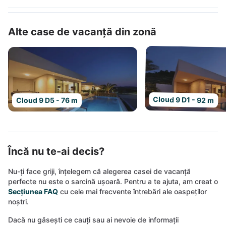
Alte case de vacanță din zonă
Cloud 9 D1 - 92 m
Cloud 9 D5 - 76 m
Încă nu te-ai decis?
Nu-ți face griji, înțelegem că alegerea casei de vacanță
perfecte nu este o sarcină ușoară. Pentru a te ajuta, am creat o
Secțiunea FAQ
cu cele mai frecvente întrebări ale oaspeților
noștri.
Dacă nu găsești ce cauți sau ai nevoie de informații