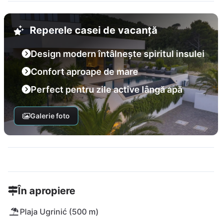
Reperele casei de vacanță
Design modern întâlnește spiritul insulei
Confort aproape de mare
Perfect pentru zile active lângă apă
Galerie foto
În apropiere
Plaja Ugrinić (500 m)