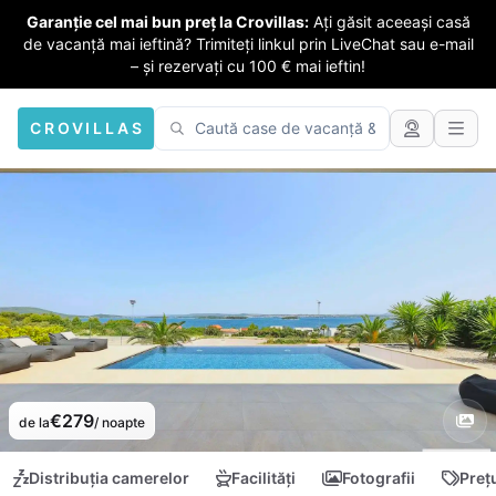
Garanție cel mai bun preț la Crovillas:
Ați găsit aceeași casă
de vacanță mai ieftină? Trimiteți linkul prin LiveChat sau e-mail
– și rezervați cu 100 € mai ieftin!
CROVILLAS
€279
de la
/ noapte
Distribuția camerelor
Facilități
Fotografii
Preț