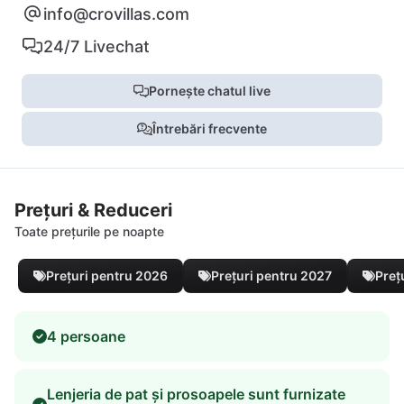
info@crovillas.com
24/7 Livechat
Pornește chatul live
Întrebări frecvente
Prețuri & Reduceri
Toate prețurile pe noapte
Prețuri pentru 2026
Prețuri pentru 2027
Preț
4 persoane
Lenjeria de pat și prosoapele sunt furnizate