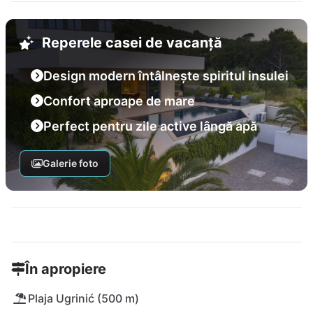
Reperele casei de vacanță
Design modern întâlnește spiritul insulei
Confort aproape de mare
Perfect pentru zile active lângă apă
Galerie foto
În apropiere
Plaja Ugrinić (500 m)