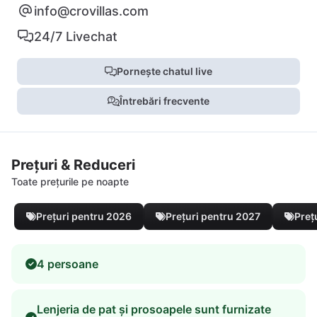
info@crovillas.com
24/7 Livechat
Pornește chatul live
Întrebări frecvente
Prețuri & Reduceri
Toate prețurile pe noapte
Prețuri pentru 2026
Prețuri pentru 2027
Preț
4 persoane
Lenjeria de pat și prosoapele sunt furnizate