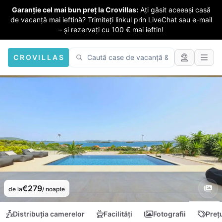
Garanție cel mai bun preț la Crovillas:
Ați găsit aceeași casă
de vacanță mai ieftină? Trimiteți linkul prin LiveChat sau e-mail
– și rezervați cu 100 € mai ieftin!
CROVILLAS
€279
de la
/ noapte
Distribuția camerelor
Facilități
Fotografii
Preț