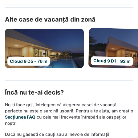
Alte case de vacanță din zonă
Cloud 9 D1 - 92 m
Cloud 9 D5 - 76 m
Încă nu te-ai decis?
Nu-ți face griji, înțelegem că alegerea casei de vacanță
perfecte nu este o sarcină ușoară. Pentru a te ajuta, am creat o
Secțiunea FAQ
cu cele mai frecvente întrebări ale oaspeților
noștri.
Dacă nu găsești ce cauți sau ai nevoie de informații