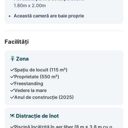
1.80m x 2.00m
Această cameră are baie proprie
Facilități
Zona
Spațiu de locuit (115 m²)
Proprietate (550 m²)
Freestanding
Vedere la mare
Anul de construcție (2025)
Distracție de înot
Piscină încălzită în aer liber (8 m × 3,8 m cu o