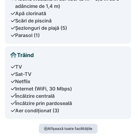
adâncime de 1,4 m)
Apă clorinată
Scări de piscină
Șezlonguri de plajă (5)
Parasol (1)
Trăind
TV
Sat-TV
Netflix
Internet (WiFi, 30 Mbps)
Încălzire centrală
Încălzire prin pardoseală
Aer condiționat (3)
Afișează toate facilitățile