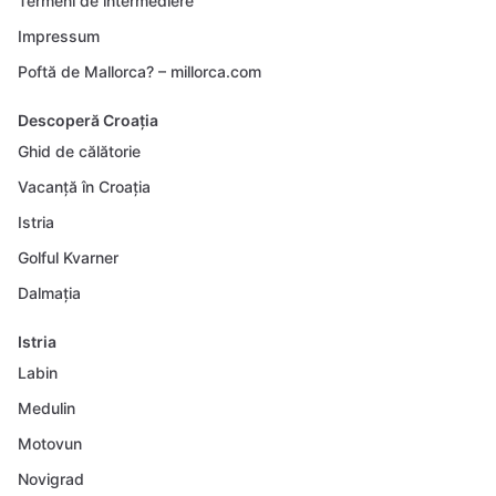
Termeni de intermediere
Impressum
Poftă de Mallorca? – millorca.com
Descoperă Croația
Ghid de călătorie
Vacanță în Croația
Istria
Golful Kvarner
Dalmația
Istria
Labin
Medulin
Motovun
Novigrad