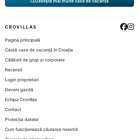
Găsește mai multe case de vacanță
Cro
C
CROVILLAS
Pagina principală
Caută case de vacanță în Croația
Călătorii de grup și corporate
Recenzii
Login proprietari
Deveni gazdă
Echipa Crovillas
Contact
Protecția datelor
Cum funcționează căutarea noastră