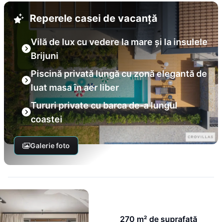
Reperele casei de vacanță
Vilă de lux cu vedere la mare și la insulele
Brijuni
Piscină privată lungă cu zonă elegantă de
luat masa în aer liber
Tururi private cu barca de-a lungul
coastei
Galerie foto
270 m² de suprafață