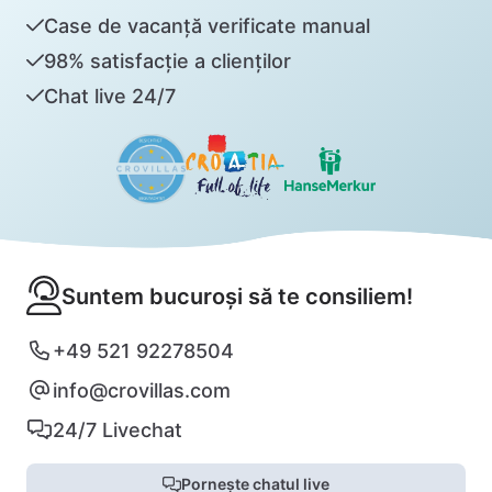
Case de vacanță verificate manual
98% satisfacție a clienților
Chat live 24/7
Suntem bucuroși să te consiliem!
+49 521 92278504
info@crovillas.com
24/7 Livechat
Pornește chatul live