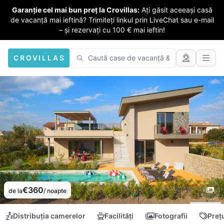
Garanție cel mai bun preț la Crovillas:
Ați găsit aceeași casă
de vacanță mai ieftină? Trimiteți linkul prin LiveChat sau e-mail
– și rezervați cu 100 € mai ieftin!
CROVILLAS
€360
de la
/ noapte
Distribuția camerelor
Facilități
Fotografii
Preț