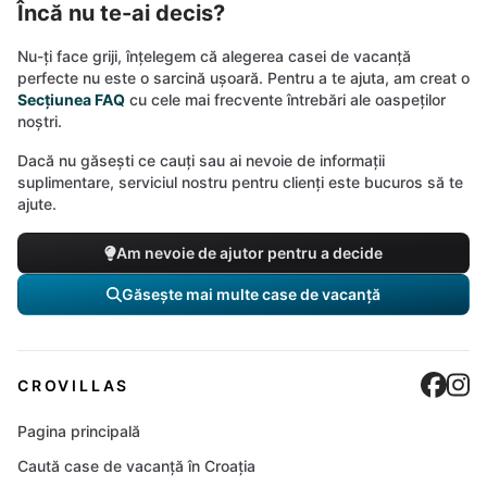
Încă nu te-ai decis?
Nu-ți face griji, înțelegem că alegerea casei de vacanță
perfecte nu este o sarcină ușoară. Pentru a te ajuta, am creat o
Secțiunea FAQ
cu cele mai frecvente întrebări ale oaspeților
noștri.
Dacă nu găsești ce cauți sau ai nevoie de informații
suplimentare, serviciul nostru pentru clienți este bucuros să te
ajute.
Am nevoie de ajutor pentru a decide
Găsește mai multe case de vacanță
Cro
C
CROVILLAS
Pagina principală
Caută case de vacanță în Croația