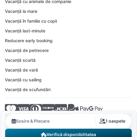
Vacanță cu animale de companie
Vacanță la mare
Vacanță în familie cu copii
Vacanță last-minute
Reducere early booking
Vacanță de petrecere
Vacanță scurtă
Vacanță de vară
Vacanță cu sailing
Vacanță de scufundări
© 2026 Crovillas GmbH
Sosire & Plecare
1 oaspete
Verifică disponibilitatea