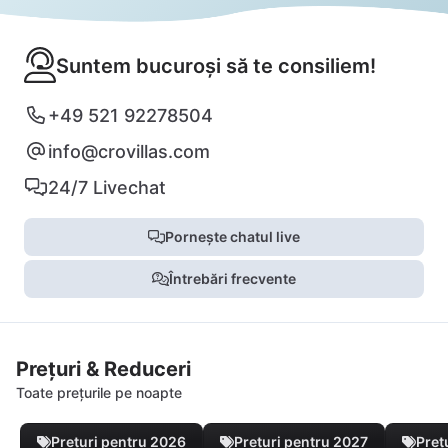
Suntem bucuroși să te consiliem!
+49 521 92278504
info@crovillas.com
24/7 Livechat
Pornește chatul live
Întrebări frecvente
Prețuri & Reduceri
Toate prețurile pe noapte
Prețuri pentru 2026
Prețuri pentru 2027
Preț