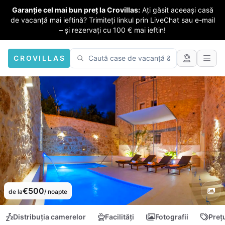
Garanție cel mai bun preț la Crovillas:
Ați găsit aceeași casă
de vacanță mai ieftină? Trimiteți linkul prin LiveChat sau e-mail
– și rezervați cu 100 € mai ieftin!
CROVILLAS
€500
de la
/ noapte
Distribuția camerelor
Facilități
Fotografii
Preț