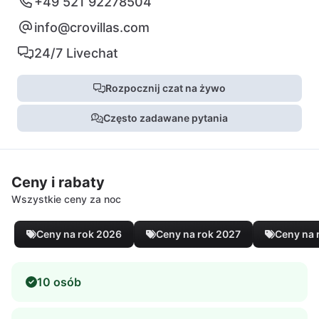
+49 521 92278504
info@crovillas.com
24/7 Livechat
Rozpocznij czat na żywo
Często zadawane pytania
Ceny i rabaty
Wszystkie ceny za noc
Ceny na rok 2026
Ceny na rok 2027
Ceny na 
10 osób