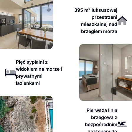
395 m² luksusowej
przestrzeni
mieszkalnej nad
brzegiem morza
Pięć sypialni z
widokiem na morze i
prywatnymi
łazienkami
Pierwsza linia
brzegowa z
bezpośrednim
dostępem do