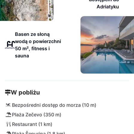
Adriatyku
Basen ze słoną
wodą o powierzchni
50 m², fitness i
sauna
W pobliżu
Bezpośredni dostęp do morza (10 m)
Plaża Zečevo (350 m)
Restaurant (1 km)
Plaża Šepurina (1,8 km)