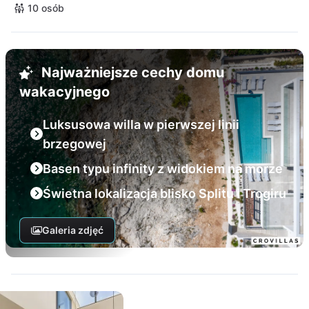
10 osób
Najważniejsze cechy domu
wakacyjnego
Luksusowa willa w pierwszej linii
brzegowej
Basen typu infinity z widokiem na morze
Świetna lokalizacja blisko Splitu i Trogiru
Galeria zdjęć