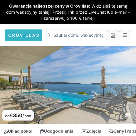
Gwarancja najlepszej ceny w Crovillas:
Widziałeś tę samą
dom wakacyjny taniej? Prześlij link przez LiveChat lub e-mail –
i zarezerwuj o 100 € taniej!
CROVILLAS
€850
od
/ noc
Układ pokoi
Udogodnienia
Zdjęcia
Ceny i rab