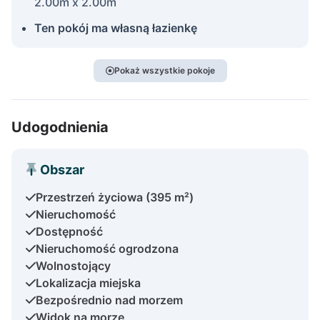
2.00m x 2.00m
Ten pokój ma własną łazienkę
Pokaż wszystkie pokoje
Udogodnienia
Obszar
Przestrzeń życiowa (395 m²)
Nieruchomość
Dostępność
Nieruchomość ogrodzona
Wolnostojący
Lokalizacja miejska
Bezpośrednio nad morzem
Widok na morze