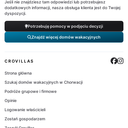
Jeśli nie znajdziesz tam odpowiedzi lub potrzebujesz
dodatkowych informacji, nasza obsługa klienta jest do Twojej
dyspozycji.
Potrzebuję pomocy w podjęciu decyzji
Znajdź więcej domów wakacyjnych
Cro
C
CROVILLAS
Strona główna
Szukaj domów wakacyjnych w Chorwacji
Podróże grupowe i firmowe
Opinie
Logowanie właścicieli
Zostań gospodarzem
Zespół Crovillas