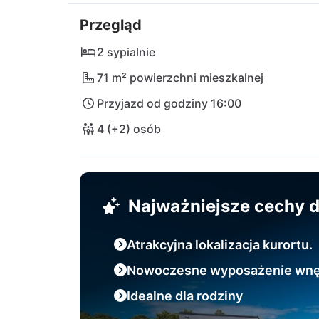
wielofunkcyjne, gdzie możecie rywalizować 
Przegląd
Wzdłuż 32-kilometrowego wybrzeża wyspy Vir
żwirowych po ekscytujące plaże skaliste. W
2 sypialnie
historycznego miasta Zadar: doskonałe połą
71 m² powierzchni mieszkalnej
lotniczy w Zadarze (ZAD) znajduje się 35 
Przyjazd od godziny 16:00
4 (+2) osób
Najważniejsze cechy
Atrakcyjna lokalizacja kurortu.
Nowoczesne wyposażenie wnę
Idealne dla rodziny