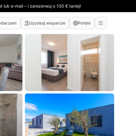
 lub e-mail – i zarezerwuj o 100 € taniej!
odarzem
Uzyskaj wsparcie
Polski