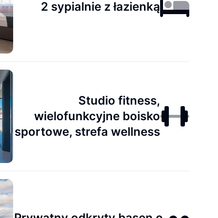
2 sypialnie z łazienką
Studio fitness,
wielofunkcyjne boisko
sportowe, strefa wellness
Prywatny odkryty basen o