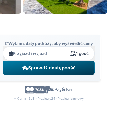
Wybierz daty podróży, aby wyświetlić ceny
Przyjazd i wyjazd
1 gość
Sprawdź dostępność
+ Klarna · BLIK · Przelewy24 · Przelew bankowy