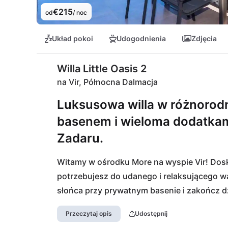
€215
od
/ noc
Układ pokoi
Udogodnienia
Zdjęcia
Willa Little Oasis 2
na Vir, Północna Dalmacja
Luksusowa willa w różnoro
basenem i wieloma dodatkami
Zadaru.
Witamy w ośrodku More na wyspie Vir! Dosk
potrzebujesz do udanego i relaksującego w
słońca przy prywatnym basenie i zakończ d
tradycyjnymi smakołykami. Na terenie ośrodk
Przeczytaj opis
Udostępnij
podczerwieni, jacuzzi i prysznicem wellness