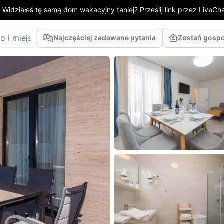
:
Widziałeś tę samą dom wakacyjny taniej? Prześlij link przez LiveChat
Najczęściej zadawane pytania
Zostań gosp