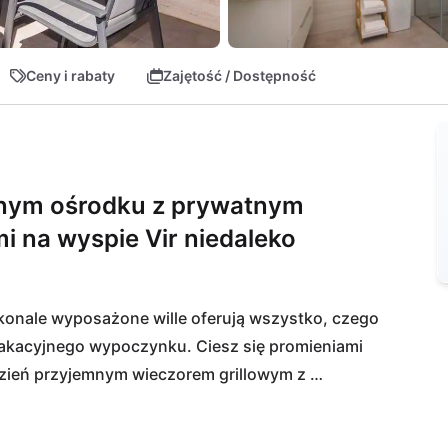
Ceny i rabaty
Zajętość / Dostępność
dnym ośrodku z prywatnym
 na wyspie Vir niedaleko
onale wyposażone wille oferują wszystko, czego 
akacyjnego wypoczynku. Ciesz się promieniami 
zień przyjemnym wieczorem grillowym z 
a znajduje się również strefa wellness z sauną 
. Dla aktywnych dostępne jest boisko 