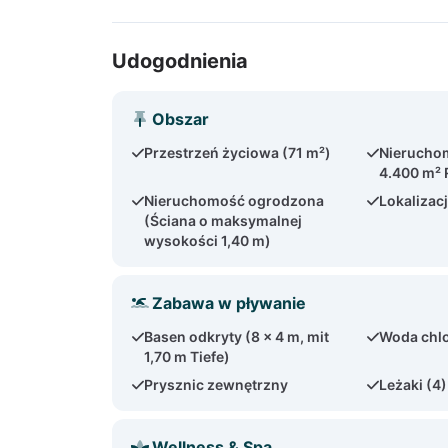
Udogodnienia
Obszar
Przestrzeń życiowa (71 m²)
Nieruchom
4.400 m² 
Nieruchomość ogrodzona
Lokalizac
(Ściana o maksymalnej
wysokości 1,40 m)
Zabawa w pływanie
Basen odkryty (8 x 4 m, mit
Woda chl
1,70 m Tiefe)
Prysznic zewnętrzny
Leżaki (4)
Wellness & Spa