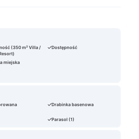
ość (350 m² Villa /
Dostępność
Resort)
ja miejska
orowana
Drabinka basenowa
Parasol (1)