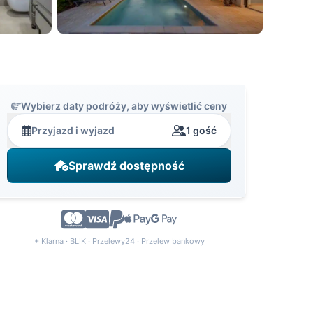
Wybierz daty podróży, aby wyświetlić ceny
Przyjazd i wyjazd
1 gość
Sprawdź dostępność
+ Klarna · BLIK · Przelewy24 · Przelew bankowy