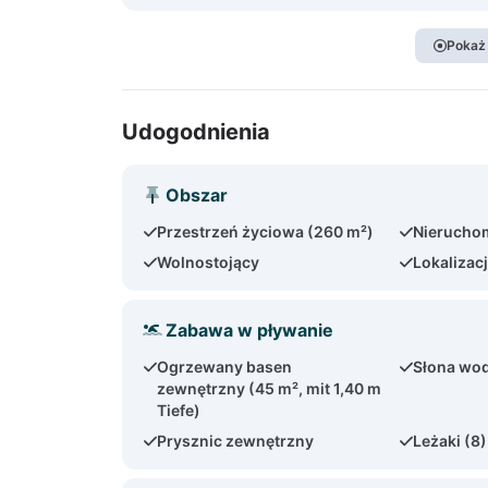
Pokaż
Udogodnienia
Obszar
Przestrzeń życiowa (260 m²)
Nierucho
Wolnostojący
Lokalizac
Zabawa w pływanie
Ogrzewany basen
Słona wo
zewnętrzny (45 m², mit 1,40 m
Tiefe)
Prysznic zewnętrzny
Leżaki (8)