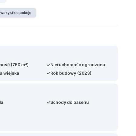
 wszystkie pokoje
mość (750 m²)
Nieruchomość ogrodzona
ja wiejska
Rok budowy (2023)
da
Schody do basenu