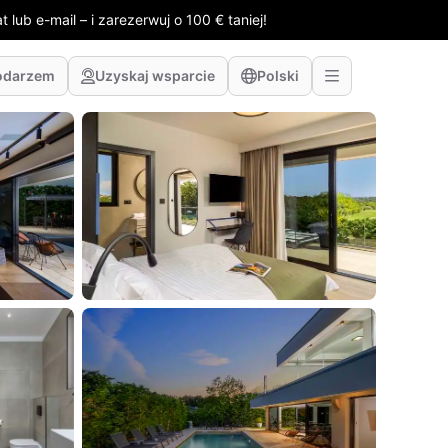
 lub e-mail – i zarezerwuj o 100 € taniej!
odarzem
Uzyskaj wsparcie
Polski