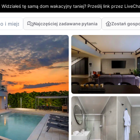
:
Widziałeś tę samą dom wakacyjny taniej? Prześlij link przez LiveChat
Najczęściej zadawane pytania
Zostań gosp