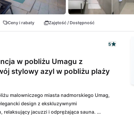
Ceny i rabaty
Zajętość / Dostępność
5
ncja w pobliżu Umagu z
wój stylowy azyl w pobliżu plaży
pobliżu malowniczego miasta nadmorskiego Umag, 
 elegancki design z ekskluzywnymi 
 relaksujący jacuzzi i odprężająca sauna. 
ynek w pobliżu morza. Ciesz się słonecznymi 
ometr, lub zwiedzaj tętniący życiem Umag z jego 