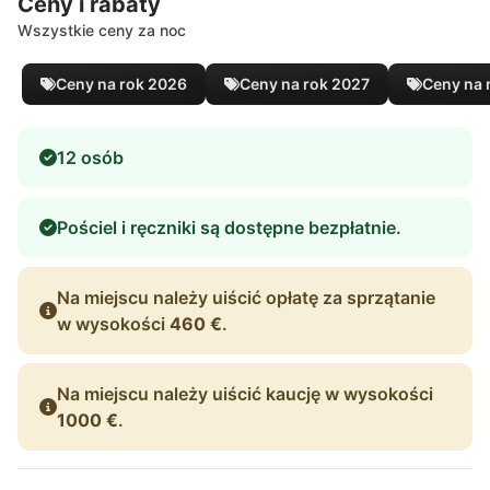
Ceny i rabaty
Wszystkie ceny za noc
Ceny na rok 2026
Ceny na rok 2027
Ceny na 
12 osób
Pościel i ręczniki są dostępne bezpłatnie.
Na miejscu należy uiścić opłatę za sprzątanie
w wysokości
460 €
.
Na miejscu należy uiścić kaucję w wysokości
1000 €
.