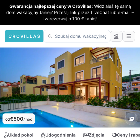
Gwarancja najlepszej ceny w Crovillas:
Widziałeś tę samą
dom wakacyjny taniej? Prześlij link przez LiveChat lub e-mail –
i zarezerwuj o 100 € taniej!
CROVILLAS
€500
od
/ noc
Układ pokoi
Udogodnienia
Zdjęcia
Ceny i rab