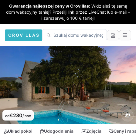
Gwarancja najlepszej ceny w Crovillas:
Widziałeś tę samą
dom wakacyjny taniej? Prześlij link przez LiveChat lub e-mail –
i zarezerwuj o 100 € taniej!
CROVILLAS
€230
od
/ noc
Układ pokoi
Udogodnienia
Zdjęcia
Ceny i rab