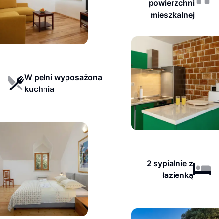
powierzchni
mieszkalnej
W pełni wyposażona
kuchnia
2 sypialnie z
łazienką