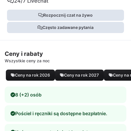
24/7 Livechat
Rozpocznij czat na żywo
Często zadawane pytania
Ceny i rabaty
Wszystkie ceny za noc
Ceny na rok 2026
Ceny na rok 2027
Ceny na 
8 (+2) osób
Pościel i ręczniki są dostępne bezpłatnie.