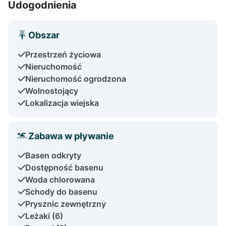
Udogodnienia
Obszar
Przestrzeń życiowa
Nieruchomość
Nieruchomość ogrodzona
Wolnostojący
Lokalizacja wiejska
Zabawa w pływanie
Basen odkryty
Dostępność basenu
Woda chlorowana
Schody do basenu
Prysznic zewnętrzny
Leżaki (6)