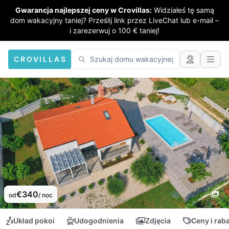
Gwarancja najlepszej ceny w Crovillas:
Widziałeś tę samą
dom wakacyjny taniej? Prześlij link przez LiveChat lub e-mail –
i zarezerwuj o 100 € taniej!
CROVILLAS
€340
od
/ noc
Układ pokoi
Udogodnienia
Zdjęcia
Ceny i rab