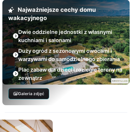
Najważniejsze cechy domu
wakacyjnego
Dwie oddzielne jednostki z własnymi
kuchniami i salonami
Duży ogród z sezonowymi owocami i
warzywami do samodzielnego zbierania
Plac zabaw dla dzieci i rozległe tereny na
zewnątrz
Galeria zdjęć