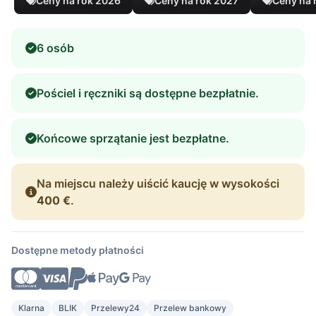
Ceny na rok 2026
Ceny na rok 2027
Ceny na 
6 osób
Pościel i ręczniki są dostępne bezpłatnie.
Końcowe sprzątanie jest bezpłatne.
Na miejscu należy uiścić kaucję w wysokości
400 €
.
Dostępne metody płatności
Klarna
BLIK
Przelewy24
Przelew bankowy