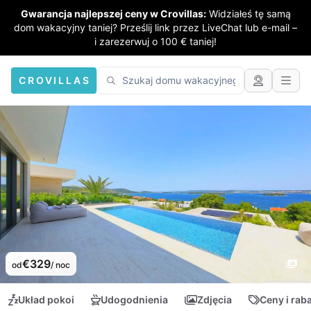
Gwarancja najlepszej ceny w Crovillas:
Widziałeś tę samą
dom wakacyjny taniej? Prześlij link przez LiveChat lub e-mail –
i zarezerwuj o 100 € taniej!
CROVILLAS
€329
od
/ noc
Układ pokoi
Udogodnienia
Zdjęcia
Ceny i rab