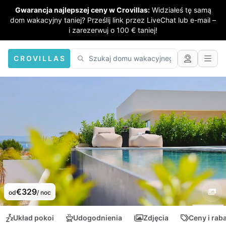
Gwarancja najlepszej ceny w Crovillas:
Widziałeś tę samą
dom wakacyjny taniej? Prześlij link przez LiveChat lub e-mail –
i zarezerwuj o 100 € taniej!
CROVILLAS
€329
od
/ noc
Układ pokoi
Udogodnienia
Zdjęcia
Ceny i rab